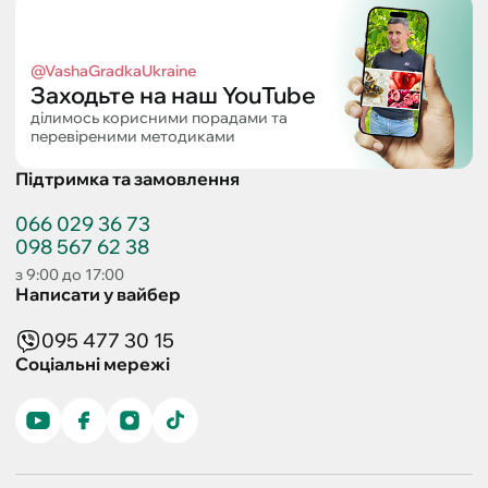
@VashaGradkaUkraine
Заходьте на наш YouTube
ділимось корисними порадами та
перевіреними методиками
Підтримка та замовлення
066 029 36 73
098 567 62 38
з 9:00 до 17:00
Написати у вайбер
095 477 30 15
Соціальні мережі