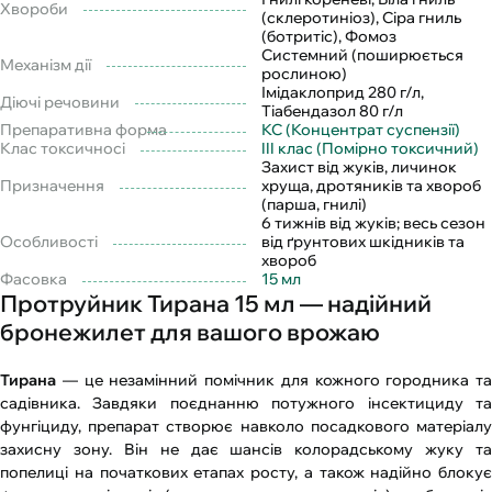
Хвороби
(склеротиніоз), Сіра гниль
(ботритіс), Фомоз
Системний (поширюється
Механізм дії
рослиною)
Імідаклоприд 280 г/л,
Діючі речовини
Тіабендазол 80 г/л
Препаративна форма
КС (Концентрат суспензії)
Клас токсичносі
III клас (Помірно токсичний)
Захист від жуків, личинок
Призначення
хруща, дротяників та хвороб
(парша, гнилі)
6 тижнів від жуків; весь сезон
Особливості
від ґрунтових шкідників та
хвороб
Фасовка
15 мл
Протруйник Тирана 15 мл — надійний
бронежилет для вашого врожаю
Тирана
— це незамінний помічник для кожного городника та
садівника. Завдяки поєднанню потужного інсектициду та
фунгіциду, препарат створює навколо посадкового матеріалу
захисну зону. Він не дає шансів колорадському жуку та
попелиці на початкових етапах росту, а також надійно блокує