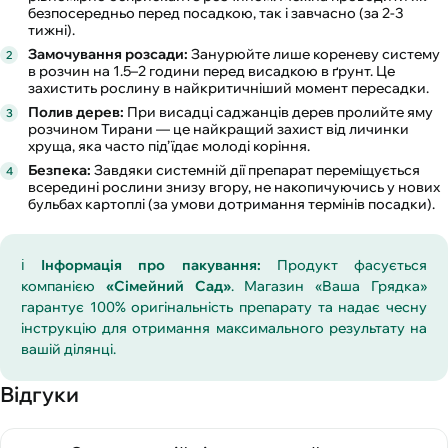
безпосередньо перед посадкою, так і завчасно (за 2-3
тижні).
Замочування розсади:
Занурюйте лише кореневу систему
в розчин на 1.5–2 години перед висадкою в ґрунт. Це
захистить рослину в найкритичніший момент пересадки.
Полив дерев:
При висадці саджанців дерев пролийте яму
розчином Тирани — це найкращий захист від личинки
хруща, яка часто під’їдає молоді коріння.
Безпека:
Завдяки системній дії препарат переміщується
всередині рослини знизу вгору, не накопичуючись у нових
бульбах картоплі (за умови дотримання термінів посадки).
ℹ️
Інформація про пакування:
Продукт фасується
компанією
«Сімейний Сад»
. Магазин «Ваша Грядка»
гарантує 100% оригінальність препарату та надає чесну
інструкцію для отримання максимального результату на
вашій ділянці.
Відгуки