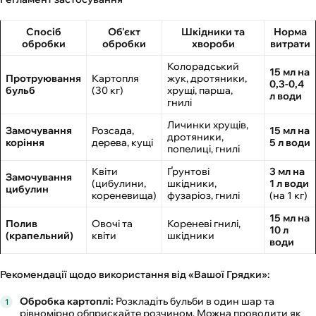
Спосіб
Об'єкт
Шкідники та
Норма
обробки
обробки
хвороби
витрати
Колорадський
15 мл на
Протруювання
Картопля
жук, дротяники,
0,3-0,4
бульб
(30 кг)
хрущі, парша,
л води
гнилі
Личинки хрущів,
Замочування
Розсада,
15 мл на
дротяники,
коріння
дерева, кущі
5 л води
попелиці, гнилі
Квіти
Ґрунтові
3 мл на
Замочування
(цибулини,
шкідники,
1 л води
цибулин
кореневища)
фузаріоз, гнилі
(на 1 кг)
15 мл на
Полив
Овочі та
Кореневі гнилі,
10 л
(крапельний)
квіти
шкідники
води
Рекомендації щодо використання від «Вашої Грядки»:
Обробка картоплі:
Розкладіть бульби в один шар та
рівномірно обприскайте розчином. Можна проводити як