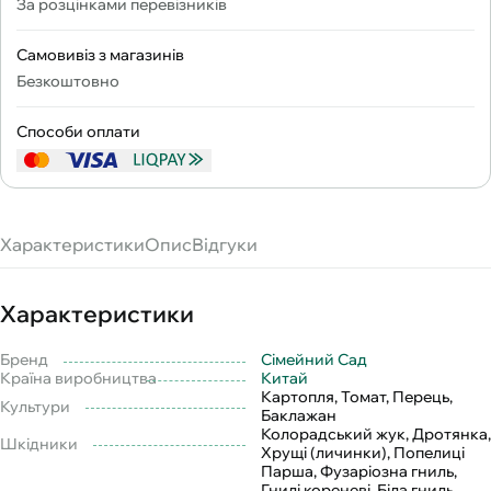
За розцінками перевізників
Самовивіз з магазинів
Безкоштовно
Способи оплати
Характеристики
Опис
Відгуки
Характеристики
Бренд
Сімейний Сад
Країна виробництва
Китай
Картопля, Томат, Перець,
Культури
Баклажан
Колорадський жук, Дротянка,
Шкідники
Хрущі (личинки), Попелиці
Парша, Фузаріозна гниль,
Гнилі кореневі, Біла гниль