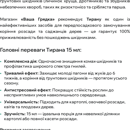
ґрунтових шкідників (личинок хруща, дротяників) та збудників
небезпечних хвороб, таких як ризоктоніоз та срібляста парша.
Магазин
«Ваша Грядка»
рекомендує
Тирану
як один і
найефективніших засобів для передпосадкового замочування
коріння розсади та саджанців дерев — це гарантує 100%
приживлюваність без пошкоджень шкідниками.
Головні переваги Тирана 15 мл:
Комплексна дія:
Одночасне знищення комах-шкідників та
профілактика широкого спектра гнилей.
Тривалий ефект:
Захищає молоді пагони від жуків до 6
тижнів, а коріння від ґрунтових шкідників — протягом усього
сезону.
Антистресовий ефект:
Покращує стійкість рослин до
несприятливих умов навколишнього середовища.
Універсальність:
Підходить для картоплі, овочевої розсади,
квітів та плодових дерев.
Зручність:
15 мл — ідеальна порція для невеликої ділянки
картоплі або повної касети розсади.
Регламент застосування