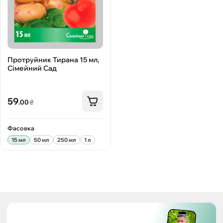
Протруйник Тирана 15 мл,
Сімейний Сад
59
.00
₴
Фасовка
15 мл
50 мл
250 мл
1 л