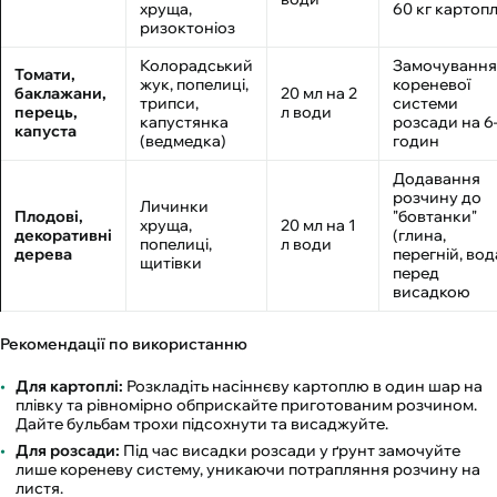
хруща,
60 кг картопл
ризоктоніоз
Колорадський
Замочування
Томати,
жук, попелиці,
кореневої
баклажани,
20 мл на 2
трипси,
системи
перець,
л води
капустянка
розсади на 6
капуста
(ведмедка)
годин
Додавання
розчину до
Личинки
Плодові,
"бовтанки"
хруща,
20 мл на 1
декоративні
(глина,
попелиці,
л води
дерева
перегній, вод
щитівки
перед
висадкою
Рекомендації по використанню
Для картоплі:
Розкладіть насіннєву картоплю в один шар на
плівку та рівномірно обприскайте приготованим розчином.
Дайте бульбам трохи підсохнути та висаджуйте.
Для розсади:
Під час висадки розсади у ґрунт замочуйте
лише кореневу систему, уникаючи потрапляння розчину на
листя.