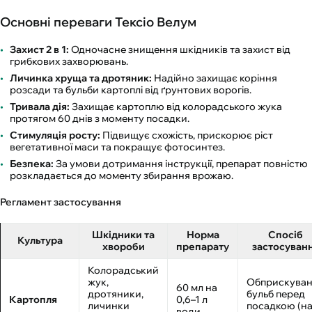
Основні переваги Тексіо Велум
Захист 2 в 1:
Одночасне знищення шкідників та захист від
грибкових захворювань.
Личинка хруща та дротяник:
Надійно захищає коріння
розсади та бульби картоплі від ґрунтових ворогів.
Тривала дія:
Захищає картоплю від колорадського жука
протягом 60 днів з моменту посадки.
Стимуляція росту:
Підвищує схожість, прискорює ріст
вегетативної маси та покращує фотосинтез.
Безпека:
За умови дотримання інструкції, препарат повністю
розкладається до моменту збирання врожаю.
Регламент застосування
Шкідники та
Норма
Спосіб
Культура
хвороби
препарату
застосуван
Колорадський
жук,
Обприскува
60 мл на
дротяники,
бульб перед
Картопля
0,6–1 л
личинки
посадкою (н
води