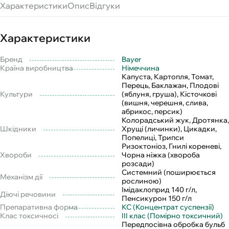
Характеристики
Опис
Відгуки
Характеристики
Бренд
Bayer
Країна виробництва
Німеччина
Капуста, Картопля, Томат,
Перець, Баклажан, Плодові
Культури
(яблуня, груша), Кісточкові
(вишня, черешня, слива,
абрикос, персик)
Колорадський жук, Дротянка,
Шкідники
Хрущі (личинки), Цикадки,
Попелиці, Трипси
Ризоктоніоз, Гнилі кореневі,
Хвороби
Чорна ніжка (хвороба
розсади)
Системний (поширюється
Механізм дії
рослиною)
Імідаклоприд 140 г/л,
Діючі речовини
Пенсикурон 150 г/л
Препаративна форма
КС (Концентрат суспензії)
Клас токсичносі
III клас (Помірно токсичний)
Передпосівна обробка бульб