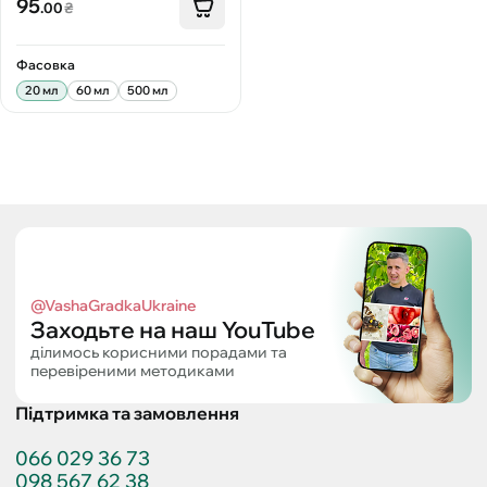
95
.00
₴
Фасовка
20 мл
60 мл
500 мл
@VashaGradkaUkraine
Заходьте на наш YouTube
ділимось корисними порадами та
перевіреними методиками
Підтримка та замовлення
066 029 36 73
098 567 62 38