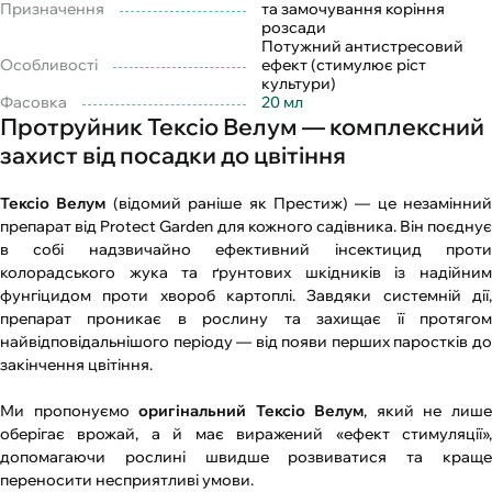
Призначення
та замочування коріння
розсади
Потужний антистресовий
Особливості
ефект (стимулює ріст
культури)
Фасовка
20 мл
Протруйник Тексіо Велум — комплексний
захист від посадки до цвітіння
Тексіо Велум
(відомий раніше як Престиж) — це незамінний
препарат від Protect Garden для кожного садівника. Він поєднує
в собі надзвичайно ефективний інсектицид проти
колорадського жука та ґрунтових шкідників із надійним
фунгіцидом проти хвороб картоплі. Завдяки системній дії,
препарат проникає в рослину та захищає її протягом
найвідповідальнішого періоду — від появи перших паростків до
закінчення цвітіння.
Ми пропонуємо
оригінальний Тексіо Велум
, який не лиш
оберігає врожай, а й має виражений «ефект стимуляції»,
допомагаючи рослині швидше розвиватися та краще
переносити несприятливі умови.