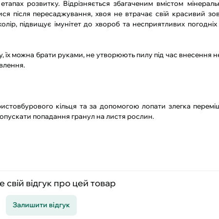
етапах розвитку. Відрізняється збагаченим вмістом мінерал
я після пересаджування, хвоя не втрачає свій красивий зов
лір, підвищує імунітет до хвороб та несприятливих погодніх 
, їх можна брати руками, не утворюють пилу під час внесення н
влення.
ристовбурового кільця та за допомогою лопати злегка перемі
 допускати попадання гранул на листя рослин.
 свій відгук про цей товар
Залишити відгук