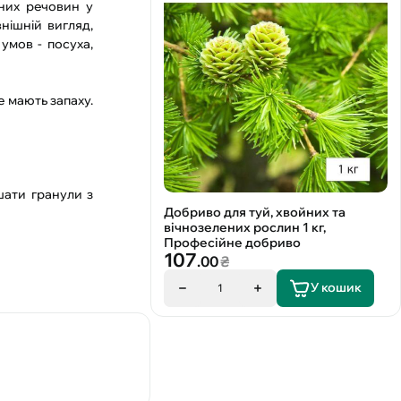
ьних речовин у
нішній вигляд,
умов - посуха,
е мають запаху.
шати гранули з
Добриво для туй, хвойних та
вічнозелених рослин 1 кг,
Професійне добриво
107
.00
₴
У кошик
1