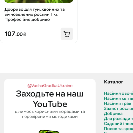
Добриво для туй, хвойних та
вічнозелених рослин 1 кг,
Професійне добриво
107
.00
₴
Каталог
@VashaGradkaUkraine
Заходьте на наш
Насіння овоч
Насіння квіті
YouTube
Насіння трав 
Захист росли
ділимось корисними порадами та
Добрива
перевіреними методиками
Для розсади 
Садовий інве
Полив та зро