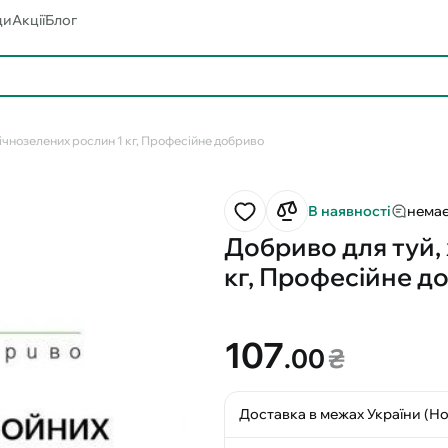
ди
Акції
Блог
вічнозелених рослин 1 кг, Професійне добриво
В наявності
немає
Добриво для туй,
кг, Професійне д
107
.00
₴
Доставка в межах України (Н