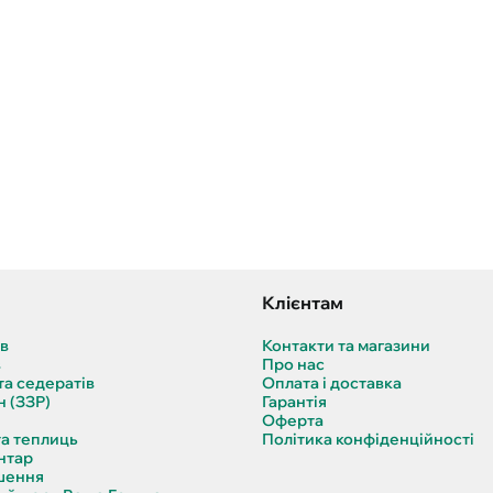
Клієнтам
ів
Контакти та магазини
в
Про нас
та седератів
Оплата і доставка
н (ЗЗР)
Гарантія
Оферта
та теплиць
Політика конфіденційності
нтар
шення