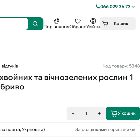
066 029 36 73
Кошик
Порівняння
Обране
Увійти
 відгуків
Код товару: 5348
 хвойних та вічнозелених рослин 1
обриво
У кошик
1
ова пошта, Укрпошта)
За розцінками перевізників