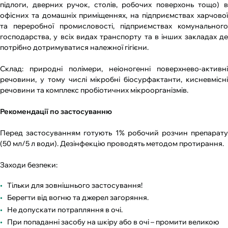
підлоги, дверних ручок, столів, робочих поверхонь тощо) в
офісних та домашніх приміщеннях, на підприємствах харчової
та переробної промисловості, підприємствах комунального
господарства, у всіх видах транспорту та в інших закладах де
потрібно дотримуватися належної гігієни.
Склад: природні полімери, неіоногенні поверхнево-активні
речовини, у тому числі мікробні біосурфактанти, кисневмісні
речовини та комплекс пробіотичних мікроорганізмів.
Рекомендації по застосуванню
Перед застосуванням готують 1% робочий розчин препарату
(50 мл/5 л води). Дезінфекцію проводять методом протирання.
Заходи безпеки:
Тільки для зовнішнього застосування!
Берегти від вогню та джерел загоряння.
Не допускати потрапляння в очі.
При попаданні засобу на шкіру або в очі – промити великою