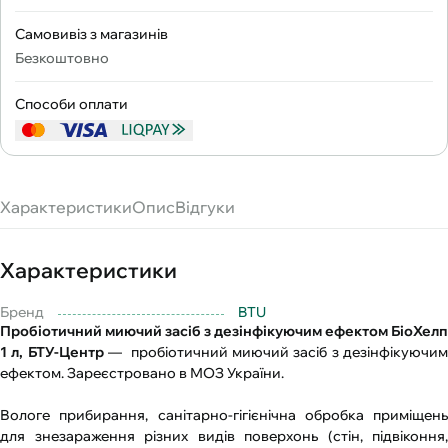
Самовивіз з магазинів
Безкоштовно
Способи оплати
Характеристики
Опис
Відгуки
Характеристики
Бренд
BTU
Пробіотичний миючий засіб з дезінфікуючим ефектом БіоХелп
1 л, БТУ-Центр
— пробіотичний миючий засіб з дезінфікуючи
ефектом. Зареєстровано в МОЗ України.
Вологе прибирання, санітарно-гігієнічна обробка приміщень
для знезараження різних видів поверхонь (стін, підвіконня,