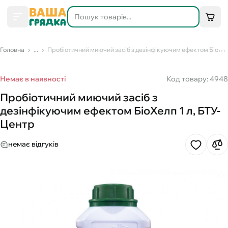
Головна
...
Пробіотичний миючий засіб з дезінфікуючим ефектом БіоХелп 1 л, БТУ-Центр
Немає в наявності
Код товару: 4948
Пробіотичний миючий засіб з
дезінфікуючим ефектом БіоХелп 1 л, БТУ-
Центр
немає відгуків