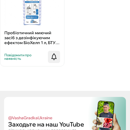
Пробіотичний миючий
засіб з дезінфікуючим
ефектом БіоХелп 1 л, БТУ-
Центр
Повідомити про
наявність
@VashaGradkaUkraine
Заходьте на наш YouTube