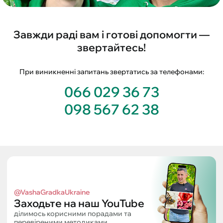
Завжди раді вам і готові допомогти —
звертайтесь!
При виникненні запитань звертатись за телефонами:
066 029 36 73
098 567 62 38
@VashaGradkaUkraine
Заходьте на наш YouTube
ділимось корисними порадами та
перевіреними методиками