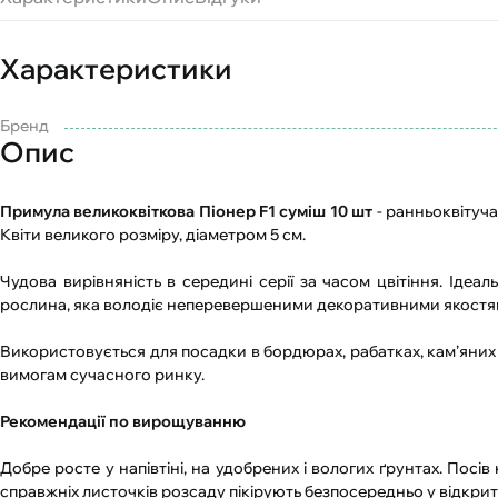
Характеристики
Бренд
Опис
Примула великоквіткова Піонер F1 суміш 10 шт
- ранньоквітуча
Квіти великого розміру, діаметром 5 см.
Чудова вирівняність в середині серії за часом цвітіння. Іде
рослина, яка володіє неперевершеними декоративними якостями. 
Використовується для посадки в бордюрах, рабатках, кам’яних гі
вимогам сучасного ринку.
Рекомендації по вирощуванню
Добре росте у напівтіні, на удобрених і вологих ґрунтах. Посів
справжніх лис­точків розсаду пікірують безпосередньо у відкрити