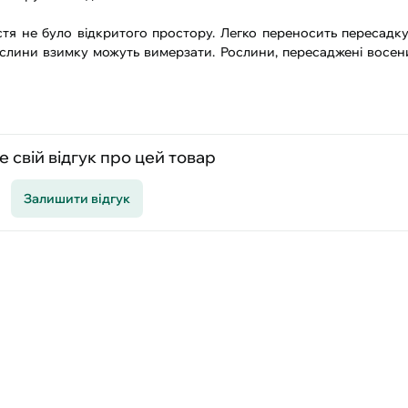
я не було відкритого простору. Легко пере­носить пересадку 
рослини взимку можуть вимерза­ти. Рослини, переса­джені восен
 свій відгук про цей товар
Залишити відгук