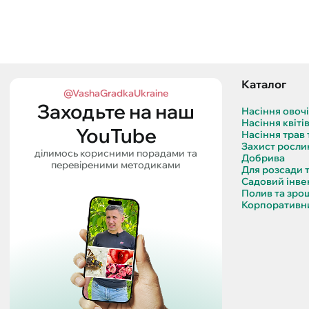
Каталог
@VashaGradkaUkraine
Заходьте на наш
Насіння овоч
Насіння квіті
YouTube
Насіння трав 
Захист росли
ділимось корисними порадами та
Добрива
перевіреними методиками
Для розсади 
Садовий інве
Полив та зро
Корпоративни