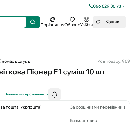
066 029 36 73
Кошик
Порівняння
Обране
Увійти
немає відгуків
Код товару: 969
іткова Піонер F1 суміш 10 шт
Повідомити про наявність
ова пошта, Укрпошта)
За розцінками перевізників
Безкоштовно