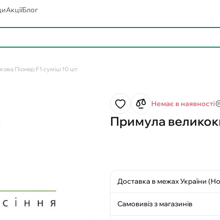
ди
Акції
Блог
ова Піонер F1 суміш 10 шт
Немає в наявності
Примула великокв
Доставка в межах України (Н
Самовивіз з магазинів