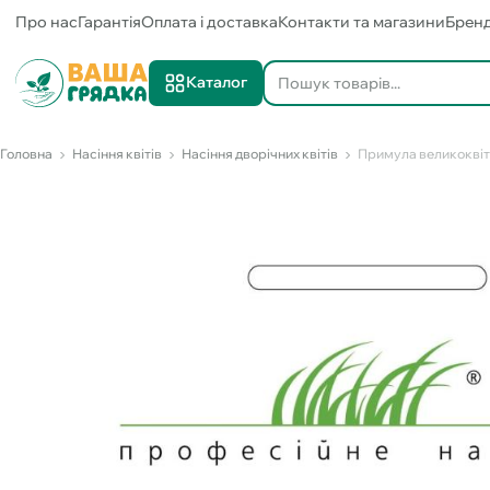
Про нас
Гарантія
Оплата і доставка
Контакти та магазини
Брен
Каталог
Головна
Насіння квітів
Насіння дворічних квітів
Примула великоквітк