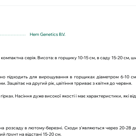
Hem Genetics B.V.
 компактна серія. Висота: в горщику 10-15 см, в саду 15-20 см, ш
ально підходить для вирощування в горщиках діаметром 6-10 с
Зацвітає на другий рік, цвітіння трриває з квітня до червня.
рках. Насіння дуже високої якості і має характеристики, які ві
 на розсаду в лютому-березні. Сходи з'являються через 20-28 дн
й ґрунт на відстані 15-20 см.