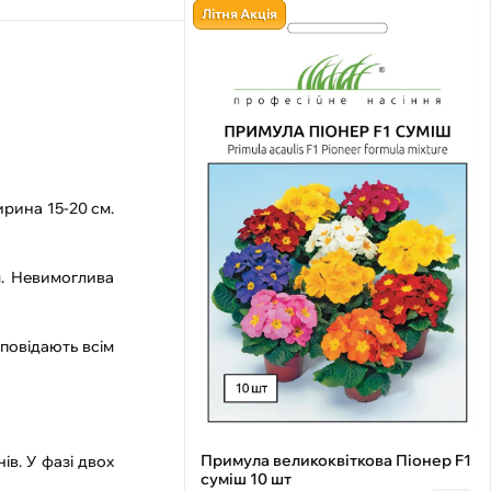
Літня Акція
ирина 15-20 см.
м. Невимоглива
дповідають всім
Примула великоквіткова Піонер F1
ів. У фазі двох
суміш 10 шт