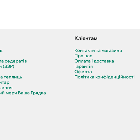
Клієнтам
ів
Контакти та магазини
в
Про нас
та седератів
Оплата і доставка
н (ЗЗР)
Гарантія
Оферта
та теплиць
Політика конфіденційності
нтар
шення
й мерч Ваша Грядка