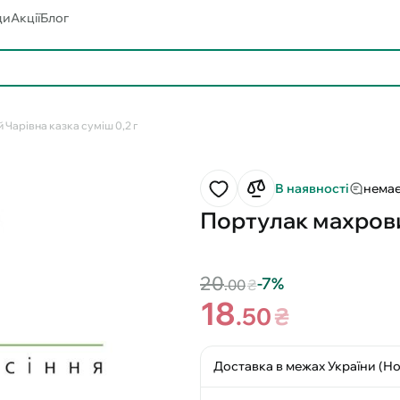
ди
Акції
Блог
Чарівна казка суміш 0,2 г
В наявності
немає
Портулак махровий
20
-7%
.00
₴
18
.50
₴
Доставка в межах України (Н