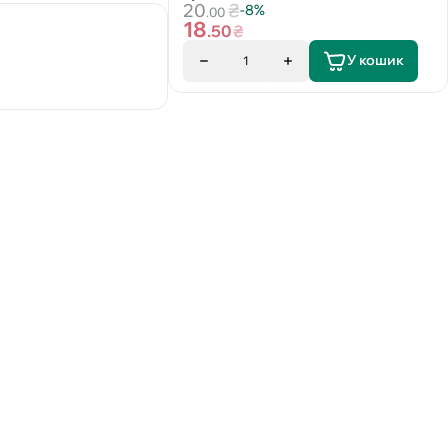
20
₴
-8%
.00
18
.50
₴
У кошик
1