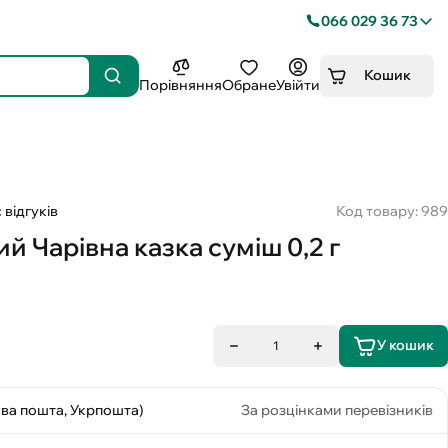
066 029 36 73
Кошик
Порівняння
Обране
Увійти
 відгуків
Код товару: 989
 Чарівна казка суміш 0,2 г
У кошик
1
ова пошта, Укрпошта)
За розцінками перевізників