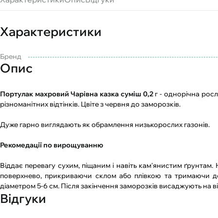
Характеристики
Бренд
Опис
Портулак махровий Чарівна казка суміш 0,2
г - однорічна росл
різноманітних відтінків. Цвіте з червня до заморозків.
Дуже гарно виглядають як обрамлення низькорослих газонів.
Рекомедації по вирощуванню
Віддає перевагу сухим, піщаним і навіть кам'янистим ґрунтам.
поверхнево, прикриваючи склом або плівкою та тримаючи до с
діаметром 5-6 см. Після закінчення заморозків висаджують на ві
Відгуки