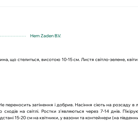
Hem Zaden B.V.
ина, що стелиться, висотою 10-15 см. Листя світло-зелене, квіти
 Не переносить затінення і добрив. Насіння сіють на розсаду в
ходів на світлі. Ростки з'являються через 7-14 днів. Пікіру
дстані 15-20 см на квітники, у вазони та контейнери (на південн