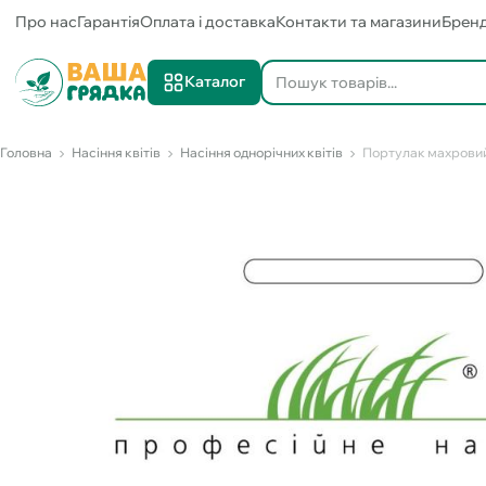
Про нас
Гарантія
Оплата і доставка
Контакти та магазини
Брен
Каталог
Головна
Насіння квітів
Насіння однорічних квітів
Портулак махровий 