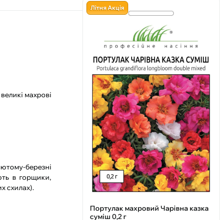
Літня Акція
 великі махрові
 лютому-березні
ють в горщики,
их схилах).
Портулак махровий Чарівна казка
суміш 0,2 г