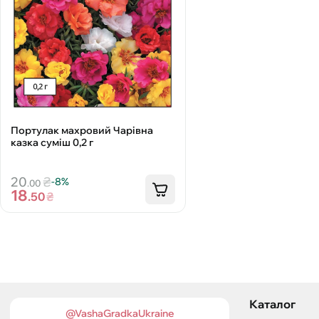
Портулак махровий Чарівна
казка суміш 0,2 г
20
₴
-8%
.00
18
.50
₴
Каталог
@VashaGradkaUkraine