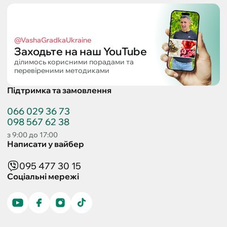
@VashaGradkaUkraine
Заходьте на наш YouTube
ділимось корисними порадами та
перевіреними методиками
Підтримка та замовлення
066 029 36 73
098 567 62 38
з 9:00 до 17:00
Написати у вайбер
095 477 30 15
Соціальні мережі