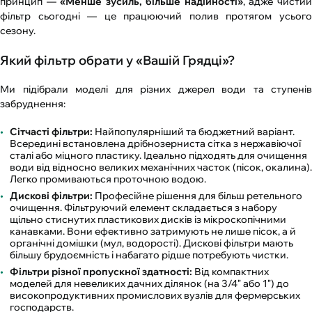
принцип —
«Менше зусиль, більше надійності»
, адже чисти
фільтр сьогодні — це працюючий полив протягом усього
сезону.
Який фільтр обрати у «Вашій Грядці»?
Ми підібрали моделі для різних джерел води та ступенів
забруднення:
Сітчасті фільтри:
Найпопулярніший та бюджетний варіант.
Всередині встановлена дрібнозерниста сітка з нержавіючої
сталі або міцного пластику. Ідеально підходять для очищення
води від відносно великих механічних часток (пісок, окалина).
Легко промиваються проточною водою.
Дискові фільтри:
Професійне рішення для більш ретельного
очищення. Фільтруючий елемент складається з набору
щільно стиснутих пластикових дисків із мікроскопічними
канавками. Вони ефективно затримують не лише пісок, а й
органічні домішки (мул, водорості). Дискові фільтри мають
більшу брудоємність і набагато рідше потребують чистки.
Фільтри різної пропускної здатності:
Від компактних
моделей для невеликих дачних ділянок (на 3/4" або 1") до
високопродуктивних промислових вузлів для фермерських
господарств.