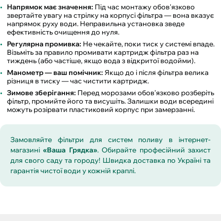
Напрямок має значення:
Під час монтажу обов'язково
звертайте увагу на стрілку на корпусі фільтра — вона вказує
напрямок руху води. Неправильна установка зведе
ефективність очищення до нуля.
Регулярна промивка:
Не чекайте, поки тиск у системі впаде.
Візьміть за правило промивати картридж фільтра раз на
тиждень (або частіше, якщо вода з відкритої водойми).
Манометр — ваш помічник:
Якщо до і після фільтра велика
різниця в тиску — час чистити картридж.
Зимове зберігання:
Перед морозами обов'язково розберіть
фільтр, промийте його та висушіть. Залишки води всередині
можуть розірвати пластиковий корпус при замерзанні.
Замовляйте фільтри для систем поливу в інтернет-
магазині
«Ваша Грядка»
. Обирайте професійний захист
для свого саду та городу! Швидка доставка по Україні та
гарантія чистої води у кожній краплі.