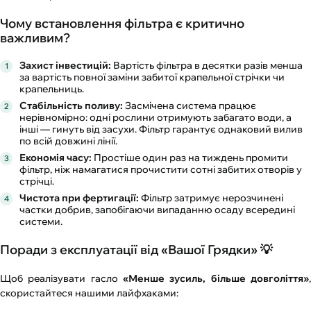
Чому встановлення фільтра є критично
важливим?
Захист інвестицій:
Вартість фільтра в десятки разів менша
за вартість повної заміни забитої крапельної стрічки чи
крапельниць.
Стабільність поливу:
Засмічена система працює
нерівномірно: одні рослини отримують забагато води, а
інші — гинуть від засухи. Фільтр гарантує однаковий вилив
по всій довжині лінії.
Економія часу:
Простіше один раз на тиждень промити
фільтр, ніж намагатися прочистити сотні забитих отворів у
стрічці.
Чистота при фертигації:
Фільтр затримує нерозчинені
частки добрив, запобігаючи випаданню осаду всередині
системи.
Поради з експлуатації від «Вашої Грядки» 💡
Щоб реалізувати гасло
«Менше зусиль, більше довголіття»
,
скористайтеся нашими лайфхаками: