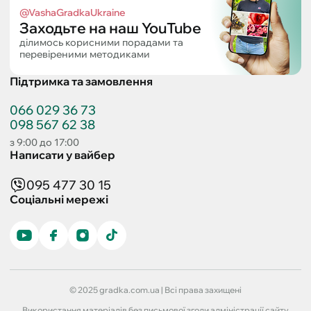
@VashaGradkaUkraine
Заходьте на наш YouTube
ділимось корисними порадами та
перевіреними методиками
Підтримка та замовлення
066 029 36 73
098 567 62 38
з 9:00 до 17:00
Написати у вайбер
095 477 30 15
Соціальні мережі
© 2025 gradka.com.ua | Всі права захищені
Використання матеріалів без письмової згоди адміністрації сайту