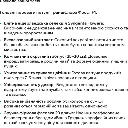
навколо вашої оселі.
Головні переваги петунії грандіфлора Фрост F1:
Елітна нідерландська селекція Syngenta Flowers
:
Високоякісне дражоване насіння з гарантованою схожістю та
швидким проростанням.
Ексклюзивний контраст
: Соковиті яскраві пелюстки з чисто-
білою облямівкою роблять кожен бутон справжнім витвором
мистецтва.
Компактний округлий габітус (25–30 см)
: Дозволяє
вирощувати більше рослин на м² та формує охайний, пишний
кущик.
Ультрараннє та тривале цвітіння
: Готова квітуча продукція
вже через 7–9 тижнів після посадки в горщики.
Універсальність у декорі
: Бездоганно виглядає як у
відкритому ґрунті на клумбах, так і в балконних ящиках, кашпо
та вазонах.
Висока вирівняність рослин
: Усі кольори в суміші
розвиваються гармонійно та зацвітають одночасно.
Зручна фірмова фасовка 20 драже
: Насіння розфасоване
безпосередньо брендом «Ваша Грядка» з професійних пачок,
що забезпечує чесну ціну для кожного дачника.