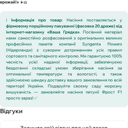
врожай!»
☀️🧺
ℹ️
Інформація про товар
: Насіння поставляється у
фірмовому порційному пакуванні (фасовка 20 драже) від
інтернет-магазину «Ваша Грядка»
. Посівний матеріал
нами самостійно розфасований з оригінальних великих
професійних пакетів компанії Syngenta Flowers
(Нідерланди) з суворим дотриманням усіх правил
сортового та санітарного контролю. Ми гарантуємо 100%
чесність усієї наданої інформації, забезпечуємо
бездоганні складські умови зберігання насіння за
оптимальної температури та вологості, а також
здійснюємо швидку доставку вашого замовлення по всій
території України. Подаруйте своєму саду морозну
вишуканість — замовляйте насіння петунії Фрост F1
просто зараз! ✅
Відгуки
Залиште свій відгук про цей товар