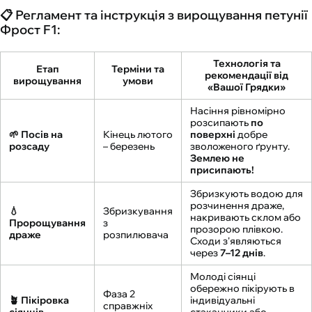
📋 Регламент та інструкція з вирощування петунії
Фрост F1:
Технологія та
Етап
Терміни та
рекомендації від
вирощування
умови
«Вашої Грядки»
Насіння рівномірно
розсипають
по
🌱 Посів на
Кінець лютого
поверхні
добре
розсаду
– березень
зволоженого ґрунту.
Землею не
присипають!
Збризкують водою для
розчинення драже,
💧
Збризкування
накривають склом або
Пророщування
з
прозорою плівкою.
драже
розпилювача
Сходи з'являються
через
7–12 днів
.
Молоді сіянці
обережно пікірують в
Фаза 2
🪴 Пікіровка
індивідуальні
справжніх