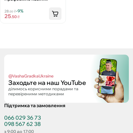
-9%
28
₴
.00
25
.50
₴
@VashaGradkaUkraine
Заходьте на наш YouTube
ділимось корисними порадами та
перевіреними методиками
Підтримка та замовлення
066 029 36 73
098 567 62 38
з 9:00 до 17:00