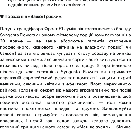
відцвілі кошики разом із квітконіжкою.
🛡️
Порада від «Вашої Грядки»
:
Петунія грандіфлора Фрост F1 суміш від голландського бренду
Syngenta Flowers у нашому фірмовому порційному пакуванні на
20 драже — це ваша абсолютна гарантія створення
професійного, казкового квітника на власному подвір'ї чи
балконі! Багато хто звикає купувати готову розсаду на ринках
за високими цінами, але звичайні сорти часто витягуються та
втрачають вигляд після першого ж дощу. З оригінальною
нідерландською селекцією Syngenta Flowers ви отримаєте
справжній європейський результат: компактні кущики, вкриті
великими, сяючими квітами з ефектною білою мереживною
каймою. Головний секрет від нашого агромагазину: при посіві
драже обов'язково добре зволожте його з розпилювача, щоб
поживна оболонка повністю розчинилася — тоді кожна
насінина проклюнеться швидко та дружно. Заощаджуйте
власні кошти, отримуйте задоволення від вирощування
красавиць, і нехай ваш садок завжди яскраво доводить
головний принцип нашого магазину:
«Менше зусиль — більш