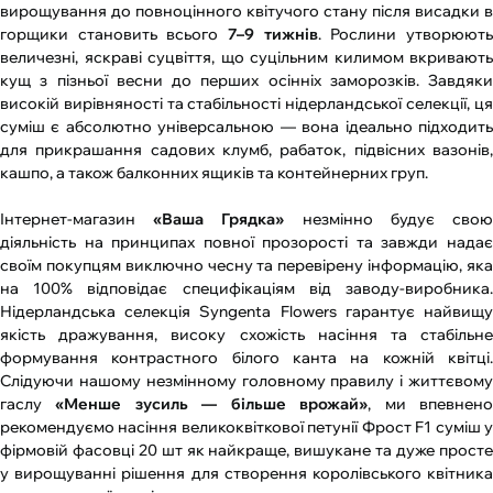
вирощування до повноцінного квітучого стану після висадки в
горщики становить всього
7–9 тижнів
. Рослини утворюют
величезні, яскраві суцвіття, що суцільним килимом вкривають
кущ з пізньої весни до перших осінніх заморозків. Завдяки
високій вирівняності та стабільності нідерландської селекції, ця
суміш є абсолютно універсальною — вона ідеально підходить
для прикрашання садових клумб, рабаток, підвісних вазонів,
кашпо, а також балконних ящиків та контейнерних груп.
Інтернет-магазин
«Ваша Грядка»
незмінно будує сво
діяльність на принципах повної прозорості та завжди надає
своїм покупцям виключно чесну та перевірену інформацію, яка
на 100% відповідає специфікаціям від заводу-виробника.
Нідерландська селекція Syngenta Flowers гарантує найвищу
якість дражування, високу схожість насіння та стабільне
формування контрастного білого канта на кожній квітці.
Слідуючи нашому незмінному головному правилу і життєвому
гаслу
«Менше зусиль — більше врожай»
, ми впевнен
рекомендуємо насіння великоквіткової петунії Фрост F1 суміш у
фірмовій фасовці 20 шт як найкраще, вишукане та дуже просте
у вирощуванні рішення для створення королівського квітника