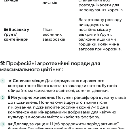
сіянців
стаканчики або
листків
розсадні касети для
нарощування коренів.
Загартовану розсаду
висаджують на
🏡 Висадка у
Після
постійне місце у
ґрунт/
весняних
відкритий ґрунт,
контейнери
заморозків
балконні ящики чи
горщики, коли мине
загроза приморозків.
🛠️ Професійні агротехнічні поради для
максимального цвітіння:
☀️ Сонячне місце
: Для формування вираженого
контрастного білого канта та закладки сотень бутонів
обирайте максимально освітлені, сонячні ділянки.
🧪 Регулярне живлення
: Петунія грандіфлора дуже чутлива
до підживлень. Починаючи з другого тижня після
пікірування, підживлюйте рослини кожні 7–10 днів
комплексними мінеральними добривами для квітучих
культур із високим вмістом калію та фосфору.
✂️ Догляд за кущем
: Щоб продовжити період активної
бутонізації та зберегти охайний вигляд, вчасно видаляйте