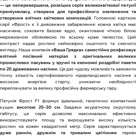
— це неперевершена, розкішна серія великоквіткової петунії
преміумкласу, створена для професійного озеленення та
створення елітних квіткових композицій
. Головною картко
серії «Фрост» є її дивовижне забарвлення: кожна квітка має
насичене, соковите базове ядро, окантоване чіткою білою
мереживною облямівкою по всьому краю пелюсток. Цей
контраст надає рослині неймовірно ошатного та сяючого
вигляду. Наша компанія
«Ваша Грядка» самостійно розфасовує
елітний посівний матеріал з оригінальних великих
промислових пакувань у зручні та економні роздрібні пакети
по 20 дражованих насінин
. Це дає чудову можливість замовити
точну кількість сертифікованого нідерландського насіння з
високою енергією старту, уникаючи необхідності
переплачувати за велику професійну фермерську тару.
Петунія Фрост F1 формує ідеальний, генетично компактний
кущик
висотою 25–30 см
. Завдяки акуратному округлому
габітусу, ця серія дозволяє максимально ефективно
використовувати площу та вирощувати високу кількість
рослин на кожен квадратний метр. Серія характеризується
дуже раннім, дружнім та тривалим цвітінням
: термі