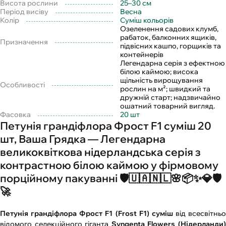
Висота рослини
25–30 см
Період висіву
Весна
Колір
Суміш кольорів
Озеленення садових клумб,
рабаток, балконних ящиків,
Призначення
підвісних кашпо, горщиків та
контейнерів
Легендарна серія з ефектною
білою каймою; висока
щільність вирощування
Особливості
рослин на м²; швидкий та
дружній старт; надзвичайно
ошатний товарний вигляд.
Фасовка
20 шт
Петунія грандіфлора Фрост F1 суміш 20
шт, Ваша Грядка — Легендарна
великоквіткова нідерландська серія з
контрастною білою каймою у фірмовому
порційному пакуванні 🛡️🇺🇦🇳🇱🌸📦✨💎🛡️
🚀
Петунія грандіфлора Фрост F1 (Frost F1) суміш
від всесвітньо
відомого селекційного гіганта
Syngenta Flowers (Нідерланди