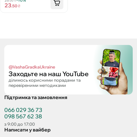
-10%
26
₴
.00
23
.50
₴
@VashaGradkaUkraine
Заходьте на наш YouTube
ділимось корисними порадами та
перевіреними методиками
Підтримка та замовлення
066 029 36 73
098 567 62 38
з 9:00 до 17:00
Написати у вайбер