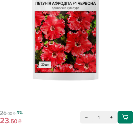
26
-9%
.00
₴
1
23
.50
₴