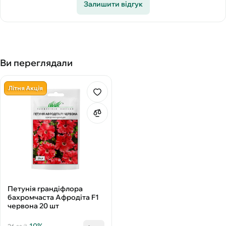
Залишити відгук
Ви переглядали
Літня Акція
Петунія грандіфлора
бахромчаста Афродіта F1
червона 20 шт