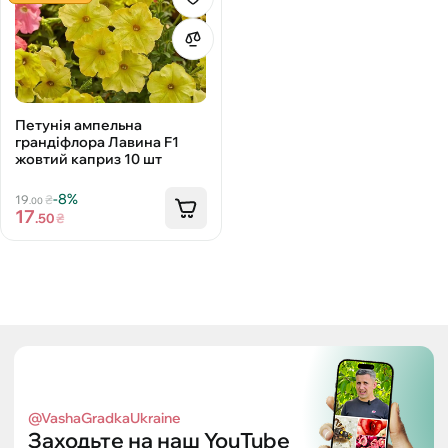
Петунія ампельна
грандіфлора Лавина F1
жовтий каприз 10 шт
-8%
19
₴
.00
17
.50
₴
@VashaGradkaUkraine
Заходьте на наш YouTube