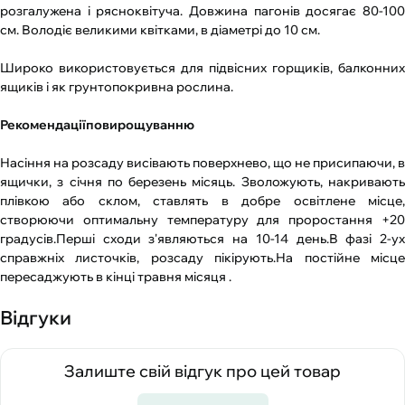
розгалужена і рясноквітуча. Довжина пагонів досягає 80-100
см. Володіє великими квітками, в діаметрі до 10 см.
Широко використовується для підвісних горщиків, балконних
ящиків і як грунтопокривна рослина.
Рекомендаціїповирощуванню
Насіння на розсаду висівають поверхнево, що не присипаючи, в
ящички, з січня по березень місяць. Зволожують, накривають
плівкою або склом, ставлять в добре освітлене місце,
створюючи оптимальну температуру для проростання +20
градусів.Перші сходи з'являються на 10-14 день.В фазі 2-ух
справжніх листочків, розсаду пікірують.На постійне місце
пересаджують в кінці травня місяця .
Відгуки
Залиште свій відгук про цей товар