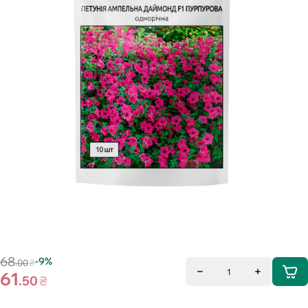
68
-9%
.00
₴
1
61
.50
₴