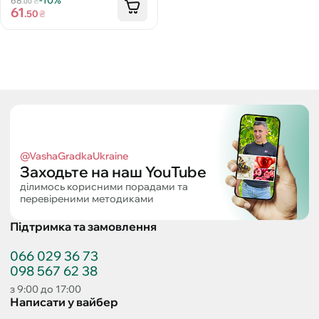
-10%
68
₴
.00
61
.50
₴
@VashaGradkaUkraine
Заходьте на наш YouTube
ділимось корисними порадами та
перевіреними методиками
Підтримка та замовлення
066 029 36 73
098 567 62 38
з 9:00 до 17:00
Написати у вайбер