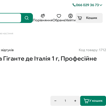
066 029 36 73
Кошик
Порівняння
Обране
Увійти
не насіння
 відгуків
Код товару: 1712
Гіганте де Італія 1 г, Професійне
У кошик
1