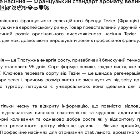
йне насіння — Французький стандарт аромату, вели
🇷🌿🥇📦✨💎🥗🛡️🚀
провідного французького селекційного бренду Tezier (Франція
шки на європейському ринку. Товар представлений у зручній мі
чний розпік оригінального високоякісного насіння Tezier.
 ділянок, дозволяючи вирощувати зелень професійної французь
алія — це її потужна енергія росту, привабливий блискучий темн
у становить 95 днів. Сорт формує велике, гладке листя, яке з
ї. Ключова перевага сорту від Tezier — це швидка регенерація 
и зелені, причому розмір листа не зменшується від зрізу до 
 тургору, петрушка є універсальною: вона ідеальна для св
ільки чесну та відкриту інформацію, що повністю відпові
я відзначається високою пластичністю та чудовою адаптивн
рні коливання та однаково добре росте як у відкритому ґру
шого рослинного центру «Менше зусиль — більше врожай»
«Професійне насіння» для отримання стабільного, ароматного 