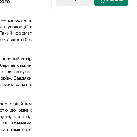
кого
) — це один із
ні-упаковці 1 г
 Такий формат
кої якості без
о-зелений колір
берігає свіжий
після зрізу: за
зрізу. Завдяки
іжих салатів,
дає офіційним
істю до різних
нті, так і під
, ми впевнено
та вітамінного