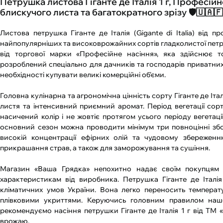
Петрушка листова Гіганте де Італія 1 г, Професі
блискучого листа та багатократного зрізу 🛡️🇺🇦🇫
Листова петрушка Гіганте де Італія (Gigante di Italia) від 
найпопулярніших та високоврожайних сортів гладколистої петру
від торгової марки «Професійне насіння», яка здійснює то
розроблений спеціально для дачників та господарів приватних
необхідності купувати великі комерційні об'єми.
Головна кулінарна та агрономічна цінність сорту Гіганте де Іт
листя та інтенсивний приємний аромат. Період вегетації сорт
насичений колір і не жовтіє протягом усього періоду вегетаці
основний сезон можна проводити мінімум три повноцінні збор
високій концентрації ефірних олій та чудовому збереженню
прикрашання страв, а також для заморожування та сушіння.
Магазин «Ваша Грядка» непохитно надає своїм покупцям т
характеристикам від виробника. Петрушка Гіганте де Італі
кліматичних умов України. Вона легко переносить температу
плівковими укриттями. Керуючись головним правилом на
рекомендуємо насіння петрушки Гіганте де Італія 1 г від ТМ 
врожаю.