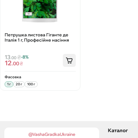
Петрушка листова Гіганте де
Італія 1 г, Професійне насіння
13
₴
-8%
.00
12
.00
₴
Фасовка
1 г
20 г
100 г
Каталог
@VashaGradkaUkraine