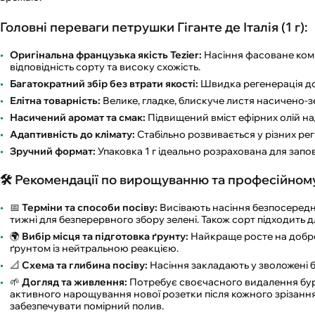
Головні переваги петрушки Гіганте де Італія (1 г):
Оригінальна французька якість Tezier:
Насіння фасоване комп
відповідність сорту та високу схожість.
Багатократний збір без втрати якості:
Швидка регенерація доз
Елітна товарність:
Велике, гладке, блискуче листя насичено-зе
Насичений аромат та смак:
Підвищений вміст ефірних олій на
Адаптивність до клімату:
Стабільно розвивається у різних регі
Зручний формат:
Упаковка 1 г ідеально розрахована для запо
🛠️ Рекомендації по вирощуванню та професійном
📅
Терміни та способи посіву:
Висівають насіння безпосередньо
тижні для безперервного збору зелені. Також сорт підходить 
🌍
Вибір місця та підготовка ґрунту:
Найкраще росте на добре 
ґрунтом із нейтральною реакцією.
📐
Схема та глибина посіву:
Насіння закладають у зволожені 
🌱
Догляд та живлення:
Потребує своєчасного видалення бур'
активного нарощування нової розетки після кожного зрізан
забезпечувати помірний полив.