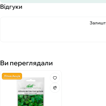
Відгуки
Залиште
Ви переглядали
Літня Акція