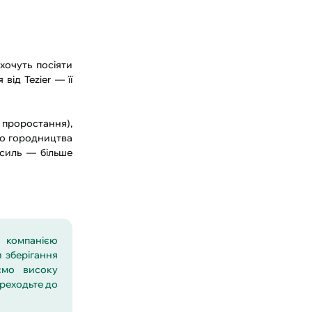
 хочуть посіяти
від Tezier — її
 проростання),
 до городництва
силь — більше
ю компанією
и зберігання
ємо високу
ереходьте до