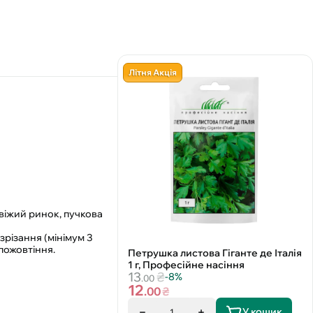
Літня Акція
віжий ринок, пучкова
зрізання (мінімум 3
 пожовтіння.
Петрушка листова Гіганте де Італія
1 г, Професійне насіння
13
₴
-8%
.00
12
.00
₴
У кошик
1