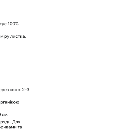
нтує 100%
міру листка.
ерез кожні 2–3
органікою
 см.
рядь. Для
бривами та