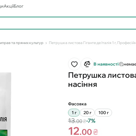
ди
Акції
Блог
иправ та пряних культур
Петрушка листова Гіганте де Італія 1 г, Професій
В наявності
немає
Петрушка листова 
насіння
Фасовка
1 г
20 г
100 г
13
-7%
.00
₴
12
.00
₴