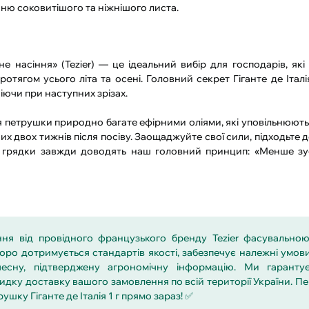
ю соковитішого та ніжнішого листа.
е насіння» (Tezier) — це ідеальний вибір для господарів, які
отягом усього літа та осені. Головний секрет Гіганте де Італія 
іючи при наступних зрізах.
я петрушки природно багате ефірними оліями, які уповільнюють
их двох тижнів після посіву. Заощаджуйте свої сили, підходьте
і грядки завжди доводять наш головний принцип: «Менше зу
ня від провідного французького бренду Tezier фасувально
оро дотримується стандартів якості, забезпечує належні умов
есну, підтверджену агрономічну інформацію. Ми гаранту
видку доставку вашого замовлення по всій території України. П
шку Гіганте де Італія 1 г прямо зараз! ✅