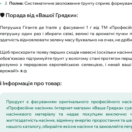
💧
Полив:
Систематичне зволоження ґрунту сприяє формуванн
🛡️ Порада від «Вашої Грядки»:
Петрушка Гіганте де Італія у фасуванні 1 г від ТМ «Професійн
петрушку один раз і збирати свіжі, великі та ароматні пучки пр
здатність відновлювати зелену масу буквально на очах, не дрібн
Щоб прискорити появу перших сходів навесні (оскільки насінн
обов'язково підтримуйте ґрунт у вологому стані протягом перш
розумно з передовою європейською селекцією, і нехай ваш
врожай!» ☀️🧺
ℹ️ Інформація про товар:
Продукт є фасуванням оригінального професійного насін
«Професійне насіння». Інтернет-магазин «Ваша Грядка» сув
насіннєвого матеріалу та надає покупцям виключно ч
життєздатність насіння, відмінну енергію проростання та ш
нашого каталогу, обирайте якісне насіння та замовляйте петру