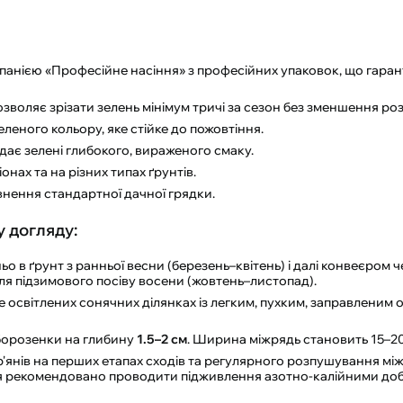
анією «Професійне насіння» з професійних упаковок, що гара
воляє зрізати зелень мінімум тричі за сезон без зменшення роз
леного кольору, яке стійке до пожовтіння.
дає зелені глибокого, вираженого смаку.
онах та на різних типах ґрунтів.
внення стандартної дачної грядки.
у догляду:
 в ґрунт з ранньої весни (березень–квітень) і далі конвеєром ч
для підзимового посіву восени (жовтень–листопад).
освітлених сонячних ділянках із легким, пухким, заправленим 
борозенки на глибину
1.5–2 см
. Ширина міжрядь становить 15–20
янів на перших етапах сходів та регулярного розпушування між
ня рекомендовано проводити підживлення азотно-калійними до