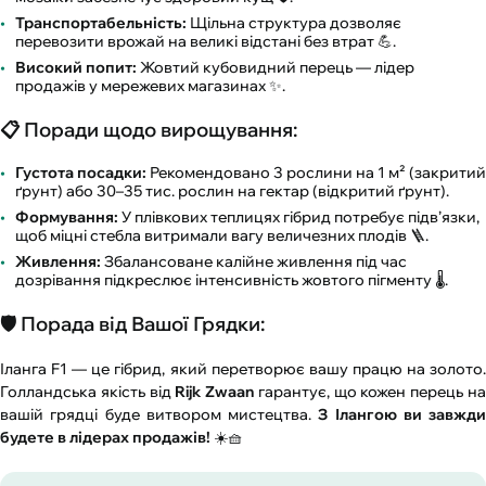
Транспортабельність:
Щільна структура дозволяє
перевозити врожай на великі відстані без втрат 💪.
Високий попит:
Жовтий кубовидний перець — лідер
продажів у мережевих магазинах ✨.
📋 Поради щодо вирощування:
Густота посадки:
Рекомендовано 3 рослини на 1 м² (закритий
ґрунт) або 30–35 тис. рослин на гектар (відкритий ґрунт).
Формування:
У плівкових теплицях гібрид потребує підв’язки,
щоб міцні стебла витримали вагу величезних плодів 🪜.
Живлення:
Збалансоване калійне живлення під час
дозрівання підкреслює інтенсивність жовтого пігменту 🌡️.
🛡️ Порада від Вашої Грядки:
Іланга F1 — це гібрид, який перетворює вашу працю на золото.
Голландська якість від
Rijk Zwaan
гарантує, що кожен перець н
вашій грядці буде витвором мистецтва.
З Ілангою ви завжди
будете в лідерах продажів!
☀️🧺