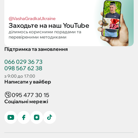
@VashaGradkaUkraine
Заходьте на наш YouTube
ділимось корисними порадами та
перевіреними методиками
Підтримка та замовлення
066 029 36 73
098 567 62 38
з 9:00 до 17:00
Написати у вайбер
095 477 30 15
Соціальні мережі