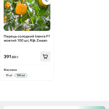
Перець солодкий Іланга F1
жовтий 100 шт, Rijk Zwaan
391
.50
₴
Фасовка
10 шт
100 шт