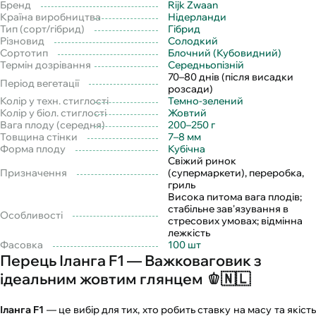
Бренд
Rijk Zwaan
Країна виробництва
Нідерланди
Тип (сорт/гібрид)
Гібрид
Різновид
Солодкий
Сортотип
Блочний (Кубовидний)
Термін дозрівання
Середньопізній
70–80 днів (після висадки
Період вегетації
розсади)
Колір у техн. стиглості
Темно-зелений
Колір у біол. стиглості
Жовтий
Вага плоду (середня)
200–250 г
Товщина стінки
7–8 мм
Форма плоду
Кубічна
Свіжий ринок
Призначення
(супермаркети), переробка,
гриль
Висока питома вага плодів;
стабільне зав'язування в
Особливості
стресових умовах; відмінна
лежкість
Фасовка
100 шт
Перець Іланга F1 — Важковаговик з
ідеальним жовтим глянцем 🫑🇳🇱
Іланга F1
— це вибір для тих, хто робить ставку на масу та якіст