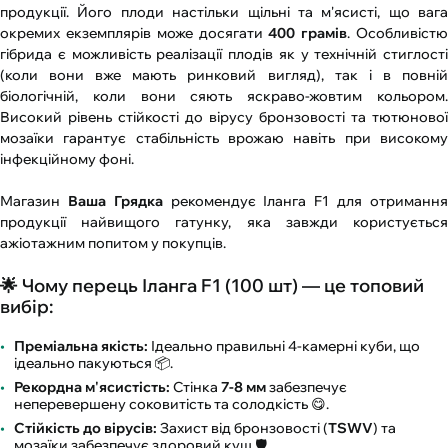
продукції. Його плоди настільки щільні та м'ясисті, що вага
окремих екземплярів може досягати
400 грамів
. Особливіст
гібрида є можливість реалізації плодів як у технічній стиглості
(коли вони вже мають ринковий вигляд), так і в повній
біологічній, коли вони сяють яскраво-жовтим кольором.
Високий рівень стійкості до вірусу бронзовості та тютюнової
мозаїки гарантує стабільність врожаю навіть при високому
інфекційному фоні.
Магазин
Ваша Грядка
рекомендує Іланга F1 для отриманн
продукції найвищого гатунку, яка завжди користується
ажіотажним попитом у покупців.
🌟 Чому перець Іланга F1 (100 шт) — це топовий
вибір:
Преміальна якість:
Ідеально правильні 4-камерні куби, що
ідеально пакуються 📦.
Рекордна м'ясистість:
Стінка
7-8 мм
забезпечує
неперевершену соковитість та солодкість 😋.
Стійкість до вірусів:
Захист від бронзовості (
TSWV
) та
мозаїки забезпечує здоровий кущ 🛡️.