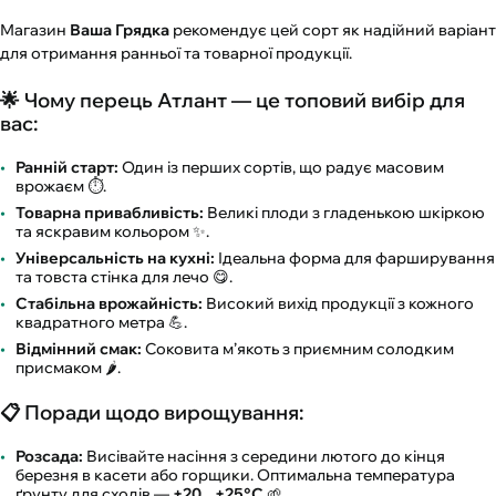
Магазин
Ваша Грядка
рекомендує цей сорт як надійний варіант
для отримання ранньої та товарної продукції.
🌟 Чому перець Атлант — це топовий вибір для
вас:
Ранній старт:
Один із перших сортів, що радує масовим
врожаєм ⏱️.
Товарна привабливість:
Великі плоди з гладенькою шкіркою
та яскравим кольором ✨.
Універсальність на кухні:
Ідеальна форма для фарширування
та товста стінка для лечо 😋.
Стабільна врожайність:
Високий вихід продукції з кожного
квадратного метра 💪.
Відмінний смак:
Соковита м’якоть з приємним солодким
присмаком 🌶️.
📋 Поради щодо вирощування:
Розсада:
Висівайте насіння з середини лютого до кінця
березня в касети або горщики. Оптимальна температура
ґрунту для сходів —
+20...+25°C
🌱.