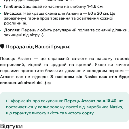
Глибина:
Закладайте насіння на глибину
1–1,5 см
.
Висадка:
Найкраща схема для Атланта —
60 х 20 см
. Це
забезпечує гарне провітрювання та освітлення кожної
рослини ☀️.
Догляд:
Перець любить регулярний полив та сонячні ділянки,
захищені від вітру 💧.
🛡️ Порада від Вашої Грядки:
Перець Атлант — це справжній «атлет» на вашому городі:
витривалий, міцний та щедрий на врожай. Якщо ви хочете
першими пригостити близьких домашнім солодким перцем —
Атлант вас не підведе.
З насінням від Nasko ваш стіл буд
сповнений вітамінів!
☀️🧺
ℹ️ Інформація про пакування:
Перець Атлант ранній 40 шт
постачається у кольоровому пакеті від виробника
Nasko
,
що гарантує високу якість та чистоту сорту.
Відгуки