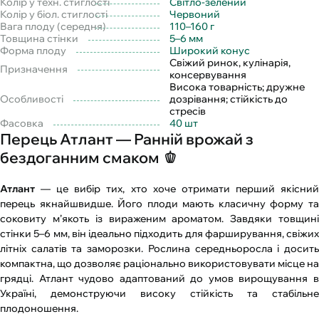
Колір у техн. стиглості
Світло-зелений
Колір у біол. стиглості
Червоний
Вага плоду (середня)
110–160 г
Товщина стінки
5–6 мм
Форма плоду
Широкий конус
Свіжий ринок, кулінарія,
Призначення
консервування
Висока товарність; дружне
Особливості
дозрівання; стійкість до
стресів
Фасовка
40 шт
Перець Атлант — Ранній врожай з
бездоганним смаком 🫑
Атлант
— це вибір тих, хто хоче отримати перший якісний
перець якнайшвидше. Його плоди мають класичну форму та
соковиту м’якоть із вираженим ароматом. Завдяки товщині
стінки 5–6 мм, він ідеально підходить для фарширування, свіжих
літніх салатів та заморозки. Рослина середньоросла і досить
компактна, що дозволяє раціонально використовувати місце на
грядці. Атлант чудово адаптований до умов вирощування в
Україні, демонструючи високу стійкість та стабільне
плодоношення.