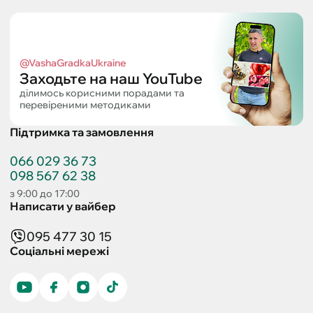
@VashaGradkaUkraine
Заходьте на наш YouTube
ділимось корисними порадами та
перевіреними методиками
Підтримка та замовлення
066 029 36 73
098 567 62 38
з 9:00 до 17:00
Написати у вайбер
095 477 30 15
Соціальні мережі