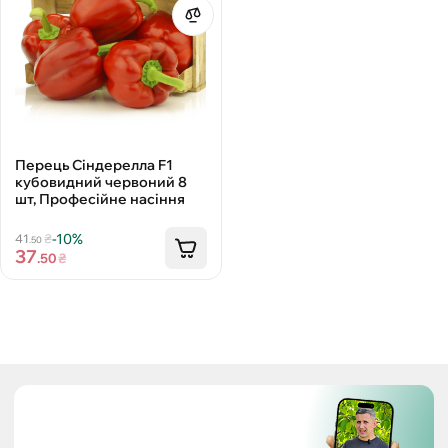
Перець Сіндерелла F1
кубовидний червоний 8
шт, Професійне насіння
-10%
41
₴
.50
37
.50
₴