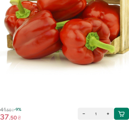
41
-9%
.50
₴
1
37
.50
₴