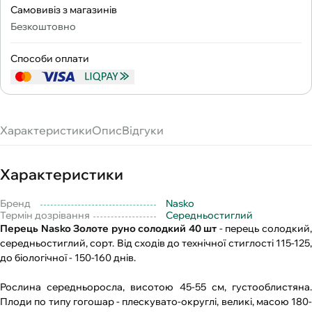
Самовивіз з магазинів
Безкоштовно
Способи оплати
Характеристики
Опис
Відгуки
Характеристики
Бренд
Nasko
Термін дозрівання
Середньостиглий
Перець Nasko Золоте руно солодкий 40 шт
- перець солодкий
середньостиглий, сорт. Від сходів до технічної стиглості 115-125,
до біологічної - 150-160 днів.
Рослина середньоросла, висотою 45-55 см, густооблистяна.
Плоди по типу гогошар - плескувато-округлі, великі, масою 180-