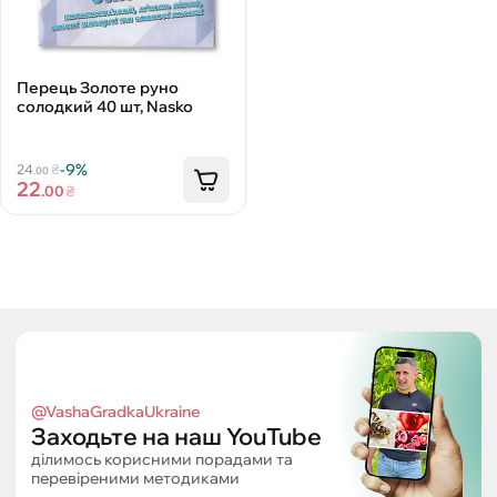
Перець Золоте руно
солодкий 40 шт, Nasko
-9%
24
₴
.00
22
.00
₴
@VashaGradkaUkraine
Заходьте на наш YouTube
ділимось корисними порадами та
перевіреними методиками