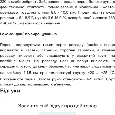
220 г, слаборебристі. Забарвлення плодів перця Золоте руно в
фазі технічної стиглості - темно-зелене, в біологічній - жовто-
оранжеве, товщина стінок 8,5 - 10,0 мм. Плоди містять сухої
речовини 8,1-8,9%, цукрів 3,6-16,0 %, аскорбінової кислоти 163
-198 мг %. Смакові якості - відмінні.
Рекомендації по вирощуванню
Перець вирощується тільки через розсаду (насіння перця
висівають в касети, парники, торф'яні таблетки, а пізніше
розсаду пікірують або висаджують у відкритий грунт на
постійне місце). На розсаду насіння перця висівають із
середини лютого до кінця березня. Насіння перця слід висівати
0
на глибину 1-1,5 см при температурі грунту +20 ... +25
С.
2
Врожайність перця Золоте руно становить - 4-5 кг/м
. Сорт
стійкий до вертицилльозного в'янення.
Відгуки
Залиште свій відгук про цей товар