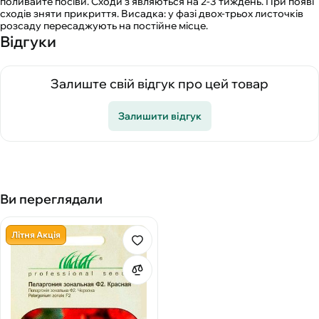
поливайте посіви. Сходи з'являються на 2-3 тиждень. При появі
сходів зняти прикриття. Висадка: у фазі двох-трьох листочків
розсаду пересаджують на постійне місце.
Відгуки
Залиште свій відгук про цей товар
Залишити відгук
Ви переглядали
Літня Акція