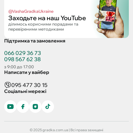
@VashaGradkaUkraine
Заходьте на наш YouTube
ділимось корисними порадами та
перевіреними методиками
Підтримка та замовлення
066 029 36 73
098 567 62 38
з 9:00 до 17:00
Написати у вайбер
095 477 30 15
Соціальні мережі
© 2025 gradka.com.ua | Всі права захищені