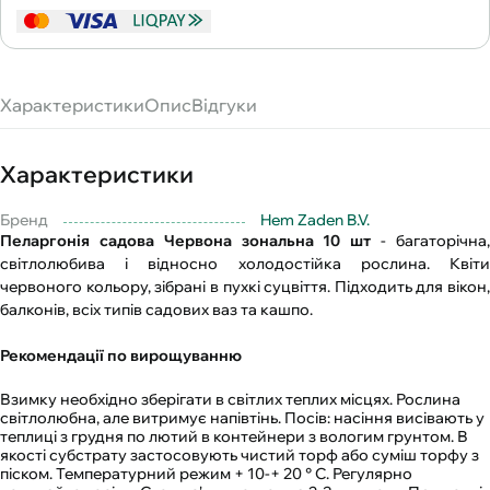
Характеристики
Опис
Відгуки
Характеристики
Бренд
Hem Zaden B.V.
Пеларгонія садова Червона зональна 10 шт
- багаторічна
світлолюбива і відносно холодостійка рослина. Квіти
червоного кольору, зібрані в пухкі суцвіття. Підходить для вікон,
балконів, всіх типів садових ваз та кашпо.
Рекомендації по вирощуванню
Взимку необхідно зберігати в світлих теплих місцях. Рослина
світлолюбна, але витримує напівтінь. Посів: насіння висівають у
теплиці з грудня по лютий в контейнери з вологим грунтом. В
якості субстрату застосовують чистий торф або суміш торфу з
піском. Температурний режим + 10-+ 20 ° С. Регулярно