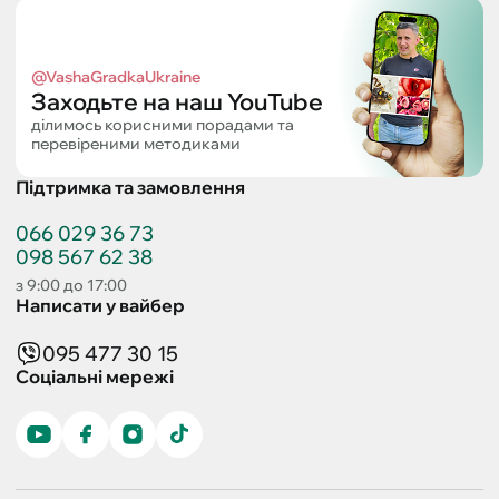
@VashaGradkaUkraine
Заходьте на наш YouTube
ділимось корисними порадами та
перевіреними методиками
Підтримка та замовлення
066 029 36 73
098 567 62 38
з 9:00 до 17:00
Написати у вайбер
095 477 30 15
Соціальні мережі