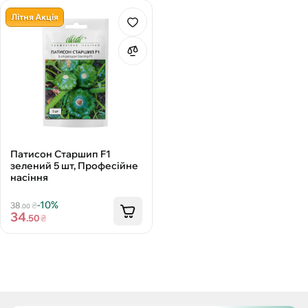
Літня Акція
Патисон Старшип F1
зелений 5 шт, Професійне
насіння
-10%
38
₴
.00
34
.50
₴