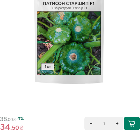
38
-9%
.00
₴
1
34
.50
₴