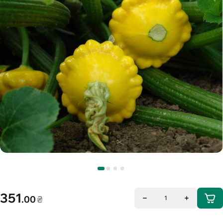
351
.00
₴
1