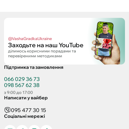
@VashaGradkaUkraine
Заходьте на наш YouTube
ділимось корисними порадами та
перевіреними методиками
Підтримка та замовлення
066 029 36 73
098 567 62 38
з 9:00 до 17:00
Написати у вайбер
095 477 30 15
Соціальні мережі