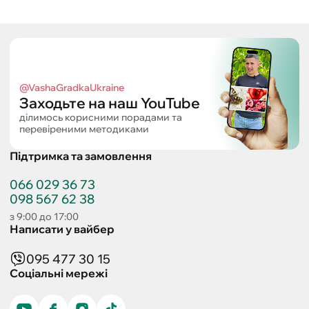
@VashaGradkaUkraine
Заходьте на наш YouTube
ділимось корисними порадами та
перевіреними методиками
Підтримка та замовлення
066 029 36 73
098 567 62 38
з 9:00 до 17:00
Написати у вайбер
095 477 30 15
Соціальні мережі