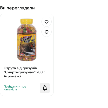
Ви переглядали
Отрута від гризунів
"Смерть гризунам" 200 г,
Агромаксі
Повідомити про
наявність