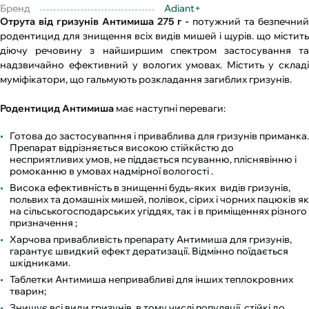
Бренд
Adiant+
Отрута від гризунів Антимиша 275 г -
потужний та безпечни
родентицид для знищення всіх видів мишей і щурів. що містить
діючу речовину з найширшим спектром застосування та
надзвичайно ефективний у вологих умовах. Містить у складі
муміфікатори, що гальмують розкладання загиблих гризунів.
Родентицид Антимиша
має наступні переваги:
Готова до застосувапння і приваблива для гризунів приманка.
Препарат відрізняється високою стійкйстю до
несприятливих умов, не піддається псуванню, пліснявінню і
ромоканню в умовах надмірної вологості .
Висока ефективність в знищенні будь-яких видів гризунів,
польвих та домашніх мишей, полівок, сірих і чорних пацюків як
на сільськогосподарських угіддях, так і в приміщеннях різного
призначення ;
Харчова привабливість препарату Антимиша для гризунів,
гарантує швидкий ефект дератизації. Відмінно поїдається
шкідниками.
Таблетки Антимиша непривабливі для інших теплокровних
тварин;
Знищує всі види гризунів, в тому числі популяції, стійкі до