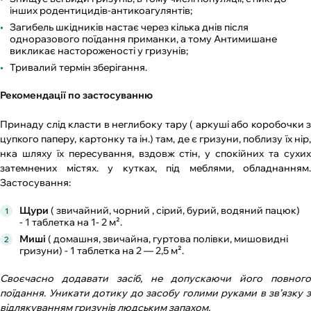
інших родентицидів-антикоагулянтів;
Загибель шкідників настає через кілька днів після
одноразового поїдання приманки, а тому Антимишане
викликає настороженості у гризунів;
Тривалий термін зберігання.
Рекомендації по застосуванню
Принаду слід класти в неглибоку тару ( аркуші або коробочки з
цупкого паперу, картонку та ін.) там, де є гризуни, поблизу їх нір,
нка шляху їх пересування, вздовж стін, у спокійних та сухих
затемнених містях. у кутках, під меблями, обладнанням.
Застосування:
Щури
( звичайний, чорний , сірий, бурий, водяний пацюк)
- 1 таблетка на 1- 2 м².
Миші
( домашня, звичайна, гуртова полівки, мишовидні
гризуни) - 1 таблетка на 2 — 2,5 м².
Своєчасно додавати засіб, не допускаючи його повного
поїдання. Уникати дотику до засобу голими руками в зв’язку з
відлякуванням гризунів людським запахом.