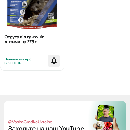
Отрута від гризунів
Антимиша 275 г
Повідомити про
наявність
@VashaGradkaUkraine
Заходьте на наш YouTube