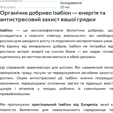
Особливості
походження
Фасовка
20 мл
Органічне добриво Ізабіон — енергія та
антистресовий захист вашої грядки
Ізабіон
— це високоефективне біологічне добриво, що
складається з повного спектру амінокислот, які необхідні
рослині для швидкого росту та подолання несприятливих умов.
На відміну від мінеральних добрив, Ізабіон не потребує від
рослини витрат енергії на синтез білків — він надає готові
«цеглинки», які миттєво включаються в обмін речовин.
Це справжній «реаніматор» для рослин. Він незамінний після
заморозків, граду, посухи чи передозування засобами захисту
рослин. Окрім антистресової дії, Ізабіон значно покращує
запилення, перешкоджає осипанню зав'язі та підвищує вміст
цукрів і вітамінів у плодах, роблячи їх смачнішими та
привабливішими.
Ми пропонуємо
оригінальний Ізабіон від Syngenta
, який 
повністю безпечним для навколишнього середовища та