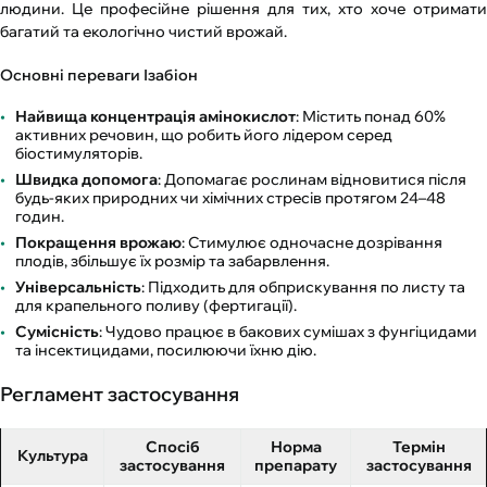
людини. Це професійне рішення для тих, хто хоче отримати
багатий та екологічно чистий врожай.
Основні переваги Ізабіон
Найвища концентрація амінокислот
: Містить понад 60%
активних речовин, що робить його лідером серед
біостимуляторів.
Швидка допомога
: Допомагає рослинам відновитися після
будь-яких природних чи хімічних стресів протягом 24–48
годин.
Покращення врожаю
: Стимулює одночасне дозрівання
плодів, збільшує їх розмір та забарвлення.
Універсальність
: Підходить для обприскування по листу та
для крапельного поливу (фертигації).
Сумісність
: Чудово працює в бакових сумішах з фунгіцидами
та інсектицидами, посилюючи їхню дію.
Регламент застосування
Спосіб
Норма
Термін
Культура
застосування
препарату
застосування