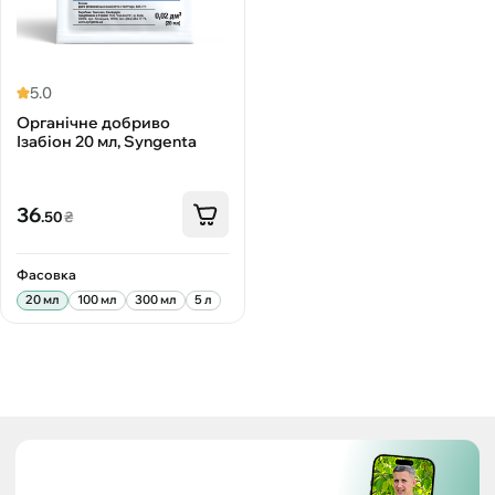
5.0
Органічне добриво
Ізабіон 20 мл, Syngenta
36
.50
₴
Фасовка
20 мл
100 мл
300 мл
5 л