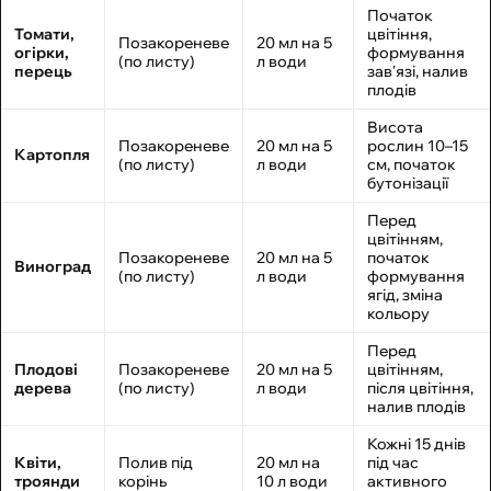
Початок
Томати,
цвітіння,
Позакореневе
20 мл на 5
огірки,
формування
(по листу)
л води
перець
зав'язі, налив
плодів
Висота
Позакореневе
20 мл на 5
рослин 10–15
Картопля
(по листу)
л води
см, початок
бутонізації
Перед
цвітінням,
Позакореневе
20 мл на 5
початок
Виноград
(по листу)
л води
формування
ягід, зміна
кольору
Перед
Плодові
Позакореневе
20 мл на 5
цвітінням,
дерева
(по листу)
л води
після цвітіння,
налив плодів
Кожні 15 днів
Квіти,
Полив під
20 мл на
під час
троянди
корінь
10 л води
активного