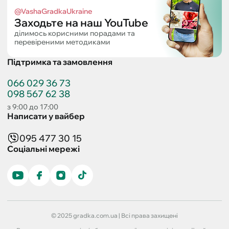
@VashaGradkaUkraine
Заходьте на наш YouTube
ділимось корисними порадами та
перевіреними методиками
Підтримка та замовлення
066 029 36 73
098 567 62 38
з 9:00 до 17:00
Написати у вайбер
095 477 30 15
Соціальні мережі
© 2025 gradka.com.ua | Всі права захищені