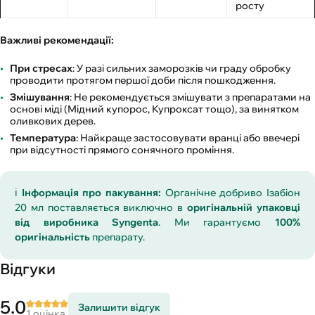
росту
Важливі рекомендації:
При стресах
: У разі сильних заморозків чи граду обробку
проводити протягом першої доби після пошкодження.
Змішування
: Не рекомендується змішувати з препаратами на
основі міді (Мідний купорос, Купроксат тощо), за винятком
оливкових дерев.
Температура
: Найкраще застосовувати вранці або ввечері
при відсутності прямого сонячного проміння.
ℹ️
Інформація про пакування:
Органічне добриво Ізабіон
20 мл поставляється виключно в
оригінальній упаковці
від виробника Syngenta
. Ми гарантуємо
100%
оригінальність
препарату.
Відгуки
5.0
Залишити відгук
1 оцінка