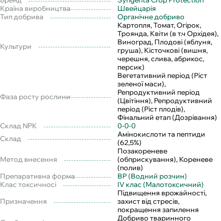
Бренд
Syngenta Crop Protection
Країна виробництва
Швейцарія
Тип добрива
Органічне добриво
Картопля, Томат, Огірок,
Троянда, Квіти (в т.ч Орхідея),
Виноград, Плодові (яблуня,
Культури
груша), Кісточкові (вишня,
черешня, слива, абрикос,
персик)
Вегетативний період (Ріст
зеленої маси),
Репродуктивний період
Фаза росту рослини
(Цвітіння), Репродуктивний
період (Ріст плодів),
Фінальний етап (Дозрівання)
Склад NPK
0-0-0
Амінокислоти та пептиди
Склад
(62,5%)
Позакореневе
Метод внесення
(обприскування), Кореневе
(полив)
Препаративна форма
ВР (Водний розчин)
Клас токсичносі
IV клас (Малотоксичний)
Підвищення врожайності,
Призначення
захист від стресів,
покращення запилення
Добриво тваринного