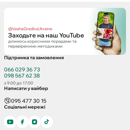
@VashaGradkaUkraine
Заходьте на наш YouTube
ділимось корисними порадами та
перевіреними методиками
Підтримка та замовлення
066 029 36 73
098 567 62 38
з 9:00 до 17:00
Написати у вайбер
095 477 30 15
Соціальні мережі