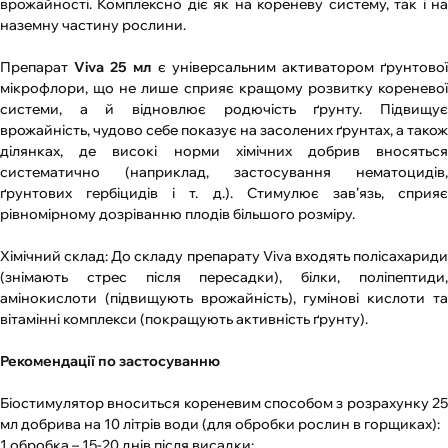
врожайності. Комплексно діє як на кореневу систему, так і на
наземну частину рослини.
Препарат
Viva 25 мл
є універсальним активатором ґрунтово
мікрофлори, що не лише сприяє кращому розвитку кореневої
системи, а й відновлює родючість ґрунту. Підвищує
врожайність, чудово себе показує на засолених ґрунтах, а також
ділянках, де високі норми хімічних добрив вносяться
систематично (наприклад, застосування нематоцидів,
ґрунтових гербіцидів і т. д.). Стимулює зав’язь, сприяє
рівномірному дозріванню плодів більшого розміру.
Хімічний склад: До складу препарату Viva входять полісахариди
(знімають стрес після пересадки), білки, поліпептиди,
амінокислоти (підвищують врожайність), гумінові кислоти та
вітамінні комплекси (покращують активність ґрунту).
Рекомендації по застосуванню
Біостимулятор вноситься кореневим способом з розрахунку 25
мл добрива на 10 літрів води (для обробки рослин в горщиках):
1 обробка – 15-20 днів після висадки;