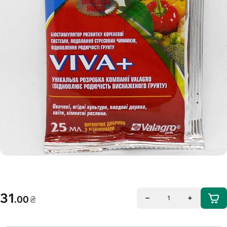
31
.00
₴
1