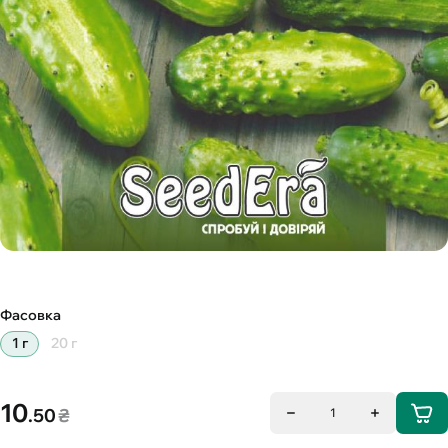
Фасовка
1 г
20 г
10
.50
₴
1