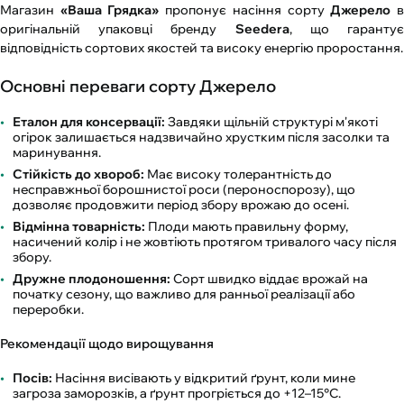
Магазин
«Ваша Грядка»
пропонує насіння сорту
Джерело
оригінальній упаковці бренду
Seedera
, що гаранту
відповідність сортових якостей та високу енергію проростання.
Основні переваги сорту Джерело
Еталон для консервації:
Завдяки щільній структурі м'якоті
огірок залишається надзвичайно хрустким після засолки та
маринування.
Стійкість до хвороб:
Має високу толерантність до
несправжньої борошнистої роси (пероноспорозу), що
дозволяє продовжити період збору врожаю до осені.
Відмінна товарність:
Плоди мають правильну форму,
насичений колір і не жовтіють протягом тривалого часу після
збору.
Дружне плодоношення:
Сорт швидко віддає врожай на
початку сезону, що важливо для ранньої реалізації або
переробки.
Рекомендації щодо вирощування
Посів:
Насіння висівають у відкритий ґрунт, коли мине
загроза заморозків, а ґрунт прогріється до +12–15°C.