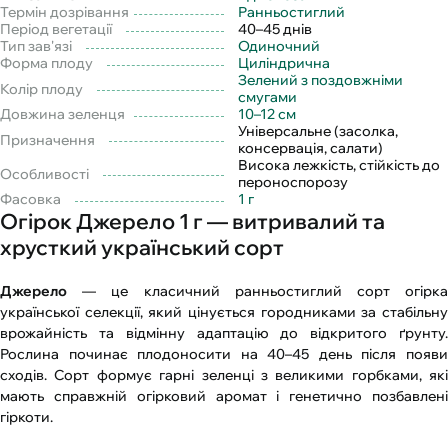
Термін дозрівання
Ранньостиглий
Період вегетації
40–45 днів
Тип зав'язі
Одиночний
Форма плоду
Циліндрична
Зелений з поздовжніми
Колір плоду
смугами
Довжина зеленця
10–12 см
Універсальне (засолка,
Призначення
консервація, салати)
Висока лежкість, стійкість до
Особливості
пероноспорозу
Фасовка
1 г
Огірок Джерело 1 г — витривалий та
хрусткий український сорт
Джерело
— це класичний ранньостиглий сорт огірка
української селекції, який цінується городниками за стабільну
врожайність та відмінну адаптацію до відкритого ґрунту.
Рослина починає плодоносити на 40–45 день після появи
сходів. Сорт формує гарні зеленці з великими горбками, які
мають справжній огірковий аромат і генетично позбавлені
гіркоти.