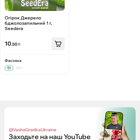
Огірок Джерело
бджолозапильний 1 г,
Seedera
10
.50
₴
Фасовка
1 г
20 г
@VashaGradkaUkraine
Заходьте на наш YouTube