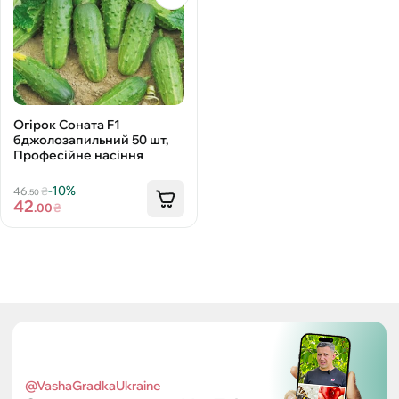
Огірок Соната F1
бджолозапильний 50 шт,
Професійне насіння
-10%
46
₴
.50
42
.00
₴
@VashaGradkaUkraine