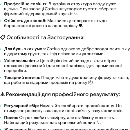
Професійне соління:
Внутрішня структура плоду дуже
щільна. При засолці Сатіна не утворює пустот і зберігає
фірмовий нідерландський хрускіт ✨.
Стійкість до хвороб:
Має високу толерантність до
борошнистої роси та кладоспоріозу 🛡️.
📋 Особливості та Застосування:
Для будь-яких умов:
Сатіна однаково добре плодоносить як у
відкритому ґрунті, так і під плівковими укриттями.
Універсальність:
Це той рідкісний випадок, коли огірок
однаково ідеальний і для свіжої нарізки, і для промислової
переробки.
Товарний вигляд:
Плоди мають дуже красиву форму та колір,
що робить їх лідерами продажів на ринку 📦.
⚠️ Рекомендації для професійного результату:
Регулярний збір:
Намагайтеся збирати врожай щодня. Це
стимулює рослину закладати нові зав'язі у пазухах листків.
Полив:
Огірок любить помірну, але стабільну вологість.
Найкращий результат дає крапельний полив 💧.
Живлення:
Регулярні підживлення комплексними добривами