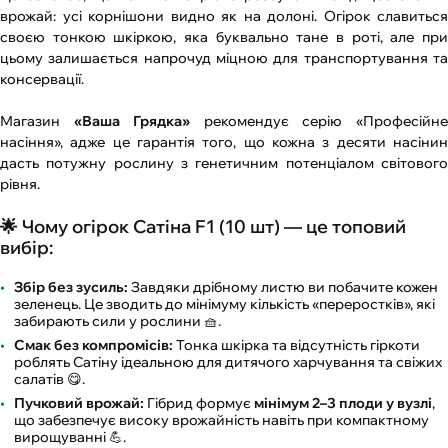
врожай: усі корнішони видно як на долоні. Огірок славиться
своєю тонкою шкіркою, яка буквально тане в роті, але при
цьому залишається напрочуд міцною для транспортування та
консервації.
Магазин
«Ваша Грядка»
рекомендує серію «Професійн
насіння», адже це гарантія того, що кожна з десяти насінин
дасть потужну рослину з генетичним потенціалом світового
рівня.
🌟 Чому огірок Сатіна F1 (10 шт) — це топовий
вибір:
Збір без зусиль:
Завдяки дрібному листю ви побачите кожен
зеленець. Це зводить до мінімуму кількість «переростків», які
забирають сили у рослини 🧺.
Смак без компромісів:
Тонка шкірка та відсутність гіркоти
роблять Сатіну ідеальною для дитячого харчування та свіжих
салатів 😋.
Пучковий врожай:
Гібрид формує
мінімум 2–3 плоди у вузлі
,
що забезпечує високу врожайність навіть при компактному
вирощуванні 💪.