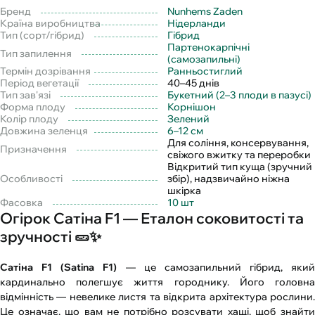
Бренд
Nunhems Zaden
Країна виробництва
Нідерланди
Тип (сорт/гібрид)
Гібрид
Партенокарпічні
Тип запилення
(самозапильні)
Термін дозрівання
Ранньостиглий
Період вегетації
40–45 днів
Тип зав'язі
Букетний (2–3 плоди в пазусі)
Форма плоду
Корнішон
Колір плоду
Зелений
Довжина зеленця
6–12 см
Для соління, консервування,
Призначення
свіжого вжитку та переробки
Відкритий тип куща (зручний
Особливості
збір), надзвичайно ніжна
шкірка
Фасовка
10 шт
Огірок Сатіна F1 — Еталон соковитості та
зручності 🥒✨
Сатіна F1 (Satina F1)
— це самозапильний гібрид, який
кардинально полегшує життя городнику. Його головна
відмінність — невелике листя та відкрита архітектура рослини.
Це означає, що вам не потрібно розсувати хащі, щоб знайти