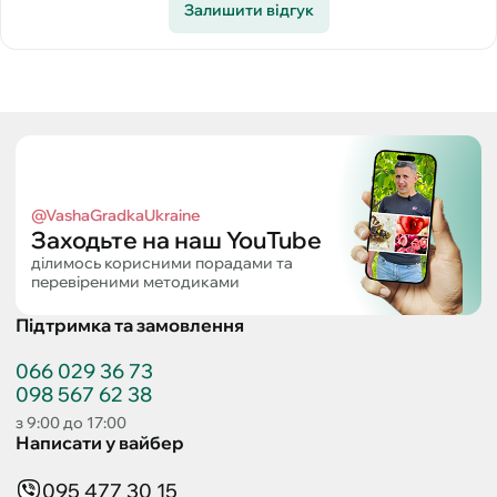
Залишити відгук
@VashaGradkaUkraine
Заходьте на наш YouTube
ділимось корисними порадами та
перевіреними методиками
Підтримка та замовлення
066 029 36 73
098 567 62 38
з 9:00 до 17:00
Написати у вайбер
095 477 30 15