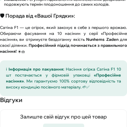
подовжують термін плодоношення до самих холодів.
🛡️ Порада від «Вашої Грядки»:
Сатіна F1 — це огірок, який закохує в себе з першого врожаю.
Обираючи фасування на 10 насінин у серії «Професійне
насіння», ви отримуєте бездоганну якість
Nunhems Zaden
дл
своєї ділянки.
Професійний підхід починається з правильного
насіння!
☀️🧺
ℹ️
Інформація про пакування:
Насіння огірка Сатіна F1 10
шт постачається у фірмовій упаковці
«Професійне
насіння»
. Ми гарантуємо 100% сортову відповідність та
високу кондицію посівного матеріалу. 🌱✅
Відгуки
Залиште свій відгук про цей товар