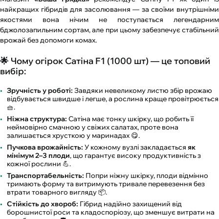
найкращих гібридів для засолювання — за своїми внутрішніми
якостями вона нічим не поступається легендарним
бджолозапильним сортам, але при цьому забезпечує стабільний
врожай без допомоги комах.
🌟 Чому огірок Сатіна F1 (1000 шт) — це топовий
вибір:
Зручність у роботі:
Завдяки невеликому листю збір врожаю
відбувається швидше і легше, а рослина краще провітрюється
🧺.
Ніжна структура:
Сатіна має тонку шкірку, що робить її
неймовірно смачною у свіжих салатах, проте вона
залишається хрусткою у маринадах 😋.
Пучкова врожайність:
У кожному вузлі закладається
як
мінімум 2–3 плоди
, що гарантує високу продуктивність з
кожної рослини 💪.
Транспортабельність:
Попри ніжну шкірку, плоди відмінно
тримають форму та витримують тривале перевезення без
втрати товарного вигляду 📦.
Стійкість до хвороб:
Гібрид надійно захищений від
борошнистої роси та кладоспоріозу, що зменшує витрати на