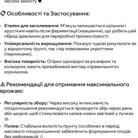
засоби захисту 🛡️.
📋 Особливості та Застосування:
Еталон для засолювання:
М'якуш залишається щільним і
хрустким навіть після ферментації (квашення), що робить цей
гібрид ідеальним для переробної промисловості.
Універсальність вирощування:
Показує чудові результати як
у відкритому ґрунті, так і під плівковими укриттями
(парниками).
Висока товарність:
Огірки однорідні за розміром та
кольором, мають привабливий вигляд «правильного»
корнішона.
⚠️ Рекомендації для отримання максимального
врожаю:
Регулярність збору:
Через високу інтенсивність
плодоношення рекомендується проводити збір через день
або щодня, щоб стимулювати налив нових зав'язей у пучках
🧺.
Полив:
Стабільна вологість ґрунту (особливо в період
масового плодоношення) забезпечить формування плодів
без деформацій 💧.