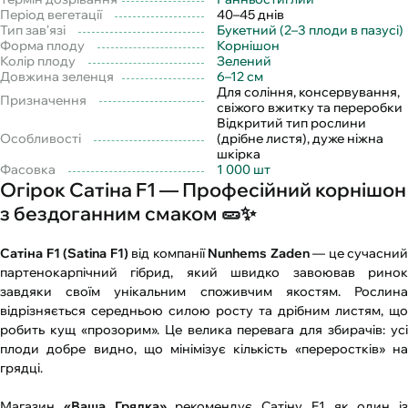
Період вегетації
40–45 днів
Тип зав'язі
Букетний (2–3 плоди в пазусі)
Форма плоду
Корнішон
Колір плоду
Зелений
Довжина зеленця
6–12 см
Для соління, консервування,
Призначення
свіжого вжитку та переробки
Відкритий тип рослини
Особливості
(дрібне листя), дуже ніжна
шкірка
Фасовка
1 000 шт
Огірок Сатіна F1 — Професійний корнішон
з бездоганним смаком 🥒✨
Сатіна F1 (Satina F1)
від компанії
Nunhems Zaden
— це сучасний
партенокарпічний гібрид, який швидко завоював ринок
завдяки своїм унікальним споживчим якостям. Рослина
відрізняється середньою силою росту та дрібним листям, що
робить кущ «прозорим». Це велика перевага для збирачів: усі
плоди добре видно, що мінімізує кількість «переростків» на
грядці.
Магазин
«Ваша Грядка»
рекомендує Сатіну F1 як один із