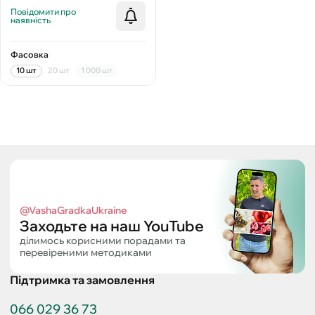
Повідомити про
наявність
Фасовка
10 шт
20 шт
1 000 шт
@VashaGradkaUkraine
Заходьте на наш YouTube
ділимось корисними порадами та
перевіреними методиками
Підтримка та замовлення
066 029 36 73