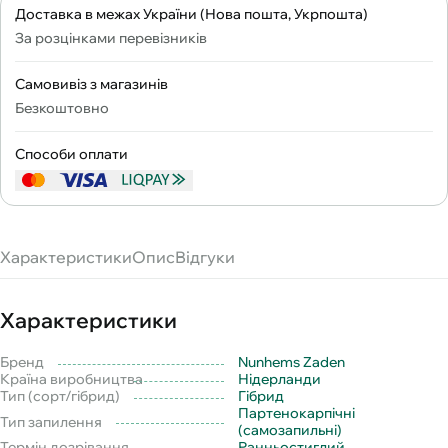
Доставка в межах України (Нова пошта, Укрпошта)
За розцінками перевізників
Самовивіз з магазинів
Безкоштовно
Способи оплати
Характеристики
Опис
Відгуки
Характеристики
Бренд
Nunhems Zaden
Країна виробництва
Нідерланди
Тип (сорт/гібрид)
Гібрид
Партенокарпічні
Тип запилення
(самозапильні)
Термін дозрівання
Ранньостиглий