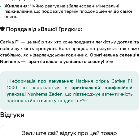
Живлення:
Чуйно реагує на збалансовані мінеральні
підживлення, що подовжує термін плодоношення до самої
осені.
🛡️ Порада від «Вашої Грядки»:
Сатіна F1 — це вибір тих, хто хоче поєднати легкість у догляді та
найвищу якість продукції. Вона працює на результат так само
стабільно, як нідерландський годинник.
Оригінальна селекці
Nunhems — гарантія вашого успішного сезону!
☀️🧺
ℹ️
Інформація про пакування:
Насіння огірка Сатіна F1
1000 шт постачається в
оригінальній професійній
упаковці Nunhems Zaden
, що підтверджує автентичність
насіння та його високу кондицію. 🌱✅
Відгуки
Залиште свій відгук про цей товар