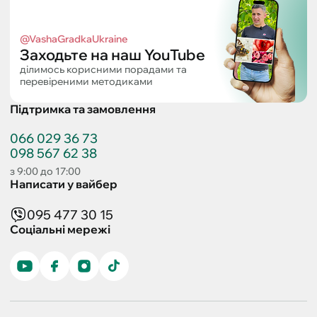
@VashaGradkaUkraine
Заходьте на наш YouTube
ділимось корисними порадами та
перевіреними методиками
Підтримка та замовлення
066 029 36 73
098 567 62 38
з 9:00 до 17:00
Написати у вайбер
095 477 30 15
Соціальні мережі