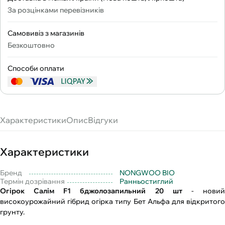
За розцінками перевізників
Самовивіз з магазинів
Безкоштовно
Способи оплати
Характеристики
Опис
Відгуки
Характеристики
Бренд
NONGWOO BIO
Термін дозрівання
Ранньостиглий
Огірок Салім F1 бджолозапильний 20 шт
- нови
високоурожайний гібрид огірка типу Бет Альфа для відкритого
грунту.