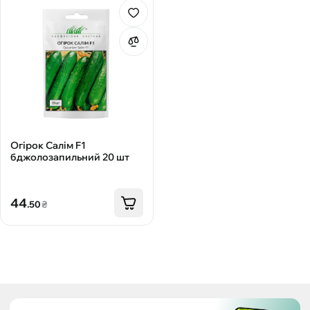
Огірок Салім F1
бджолозапильний 20 шт
44
.50
₴