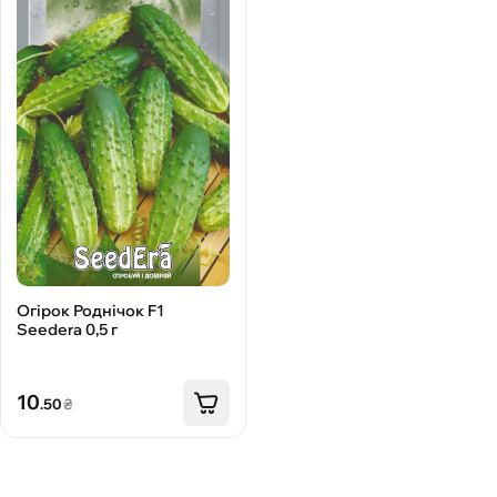
Огірок Роднічок F1
Seedеra 0,5 г
10
.50
₴