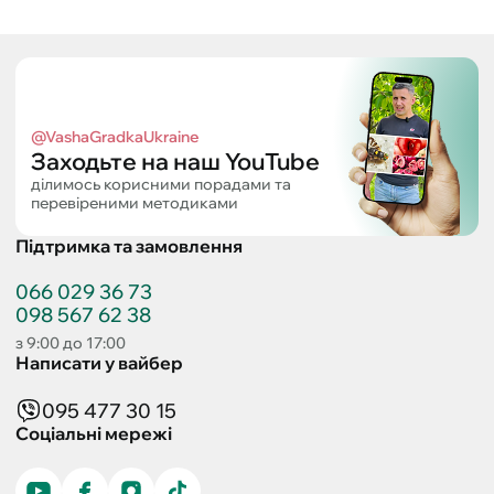
@VashaGradkaUkraine
Заходьте на наш YouTube
ділимось корисними порадами та
перевіреними методиками
Підтримка та замовлення
066 029 36 73
098 567 62 38
з 9:00 до 17:00
Написати у вайбер
095 477 30 15
Соціальні мережі