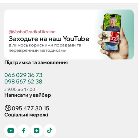
@VashaGradkaUkraine
Заходьте на наш YouTube
ділимось корисними порадами та
перевіреними методиками
Підтримка та замовлення
066 029 36 73
098 567 62 38
з 9:00 до 17:00
Написати у вайбер
095 477 30 15
Соціальні мережі