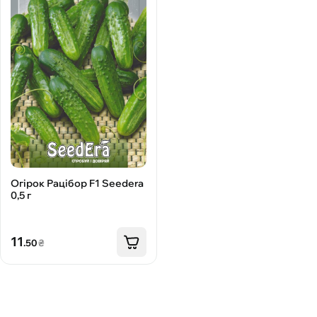
Огірок Рацібор F1 Seedera
0,5 г
11
.50
₴