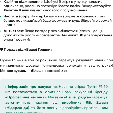
Калійне підживлення
: Щоб усі 5 огірків у пучку налилися
одночасно, рослина потребує багато калію. Використовуйте
Хелатин Калій
під час масового плодоношення.
Частота збору
: Чим дрібнішим ви збираєте корнішон, тим
більше нових зав'язей буде формувати кущ. Збирайте врожай
щодня!
Антистрес
: Якщо погода різко змінюється (спека – дощ),
допоможіть рослині препаратом
Амінокат 30
для збереження
енергії росту 💪.
🛡️
Порада від «Вашої Грядки»
:
Пучіні F1 — це той огірок, який гарантує результат навіть при
мінімальному досвіді. Голландська селекція у ваших руках!
Менше зусиль — більше врожаю!
☀️🧺
ℹ️
Інформація про пакування
: Насіння огірка Пучіні F1 10
шт постачається в оригінальному пакуванні бренду
«Професійне насіння»
. Магазин
«Ваша Грядка»
гарантує
автентичність насіння від виробника
Rijk Zwaan
(Нідерланди)
та його повну відповідність професійним