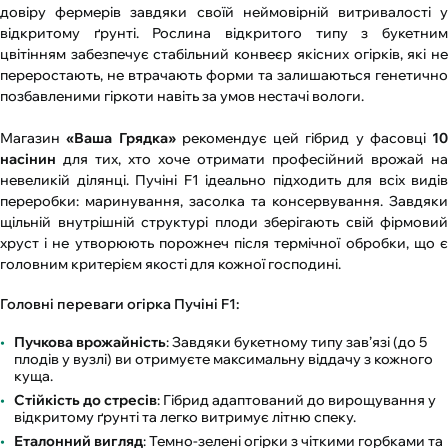
довіру фермерів завдяки своїй неймовірній витривалості у
відкритому ґрунті. Рослина відкритого типу з букетним
цвітінням забезпечує стабільний конвеєр якісних огірків, які не
переростають, не втрачають форми та залишаються генетично
позбавленими гіркоти навіть за умов нестачі вологи.
Магазин
«Ваша Грядка»
рекомендує цей гібрид у фасовці
10
насінин
для тих, хто хоче отримати професійний врожай на
невеликій ділянці. Пучіні F1 ідеально підходить для всіх видів
переробки: маринування, засолка та консервування. Завдяки
щільній внутрішній структурі плоди зберігають свій фірмовий
хруст і не утворюють порожнеч після термічної обробки, що є
головним критерієм якості для кожної господині.
Головні переваги огірка Пучіні F1:
Пучкова врожайність
: Завдяки букетному типу зав’язі (до 5
плодів у вузлі) ви отримуєте максимальну віддачу з кожного
куща.
Стійкість до стресів
: Гібрид адаптований до вирощування у
відкритому ґрунті та легко витримує літню спеку.
Еталонний вигляд
: Темно-зелені огірки з чіткими горбками та