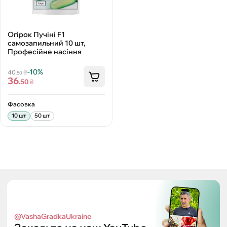
Огірок Пучіні F1
самозапильний 10 шт,
Професійне насіння
-10%
40
₴
.50
36
.50
₴
Фасовка
10 шт
50 шт
@VashaGradkaUkraine