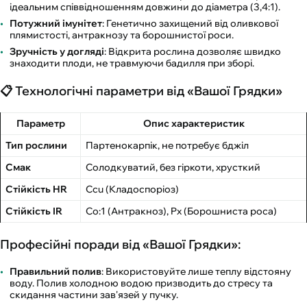
ідеальним співвідношенням довжини до діаметра (3,4:1).
Потужний імунітет
: Генетично захищений від оливкової
плямистості, антракнозу та борошнистої роси.
Зручність у догляді
: Відкрита рослина дозволяє швидко
знаходити плоди, не травмуючи бадилля при зборі.
📋 Технологічні параметри від «Вашої Грядки»
Параметр
Опис характеристик
Тип рослини
Партенокарпік, не потребує бджіл
Смак
Солодкуватий, без гіркоти, хрусткий
Стійкість HR
Ccu (Кладоспоріоз)
Стійкість IR
Co:1 (Антракноз), Px (Борошниста роса)
Професійні поради від «Вашої Грядки»:
Правильний полив
: Використовуйте лише теплу відстояну
воду. Полив холодною водою призводить до стресу та
скидання частини зав'язей у пучку.