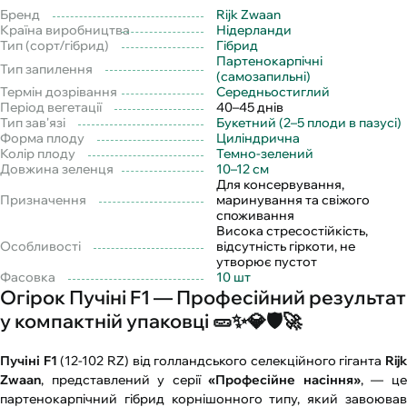
Бренд
Rijk Zwaan
Країна виробництва
Нідерланди
Тип (сорт/гібрид)
Гібрид
Партенокарпічні
Тип запилення
(самозапильні)
Термін дозрівання
Середньостиглий
Період вегетації
40–45 днів
Тип зав'язі
Букетний (2–5 плоди в пазусі)
Форма плоду
Циліндрична
Колір плоду
Темно-зелений
Довжина зеленця
10–12 см
Для консервування,
Призначення
маринування та свіжого
споживання
Висока стресостійкість,
Особливості
відсутність гіркоти, не
утворює пустот
Фасовка
10 шт
Огірок Пучіні F1 — Професійний результат
у компактній упаковці 🥒✨💎🛡️🚀
Пучіні F1
(12-102 RZ) від голландського селекційного гіганта
Rijk
Zwaan
, представлений у серії
«Професійне насіння»
, — ц
партенокарпічний гібрид корнішонного типу, який завоював