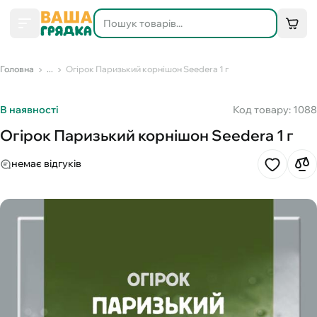
Головна
...
Огірок Паризький корнішон Seedera 1 г
В наявності
Код товару: 1088
Огірок Паризький корнішон Seedera 1 г
немає відгуків