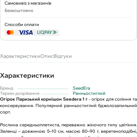
Самовивіз з магазинів
Безкоштовно
Способи оплати
Характеристики
Опис
Відгуки
Характеристики
Бренд
SeedEra
Термін дозрівання
Ранньостиглий
Огірок Паризький корнішон Seedera 1 г
- огірок для соління та
консервування. Популярний ранньостиглий бджолозапильний
сорт.
Рослина середньоплетиста, переважно жіночого типу цвітіння.
Зеленці – довжиною 5–10 см, масою 80–90 г, веретеноподібні,