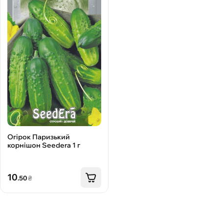
Огірок Паризький
корнішон Seedera 1 г
10
.50
₴