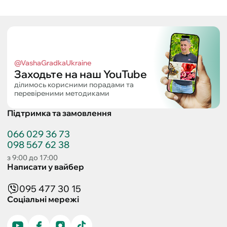
@VashaGradkaUkraine
Заходьте на наш YouTube
ділимось корисними порадами та
перевіреними методиками
Підтримка та замовлення
066 029 36 73
098 567 62 38
з 9:00 до 17:00
Написати у вайбер
095 477 30 15
Соціальні мережі