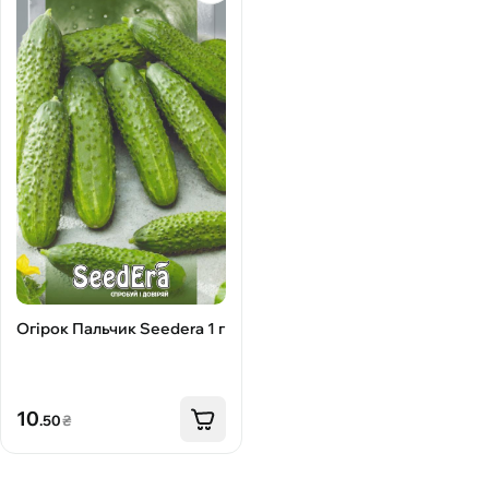
Огірок Пальчик Seedera 1 г
10
.50
₴