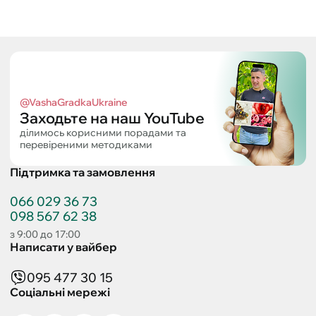
@VashaGradkaUkraine
Заходьте на наш YouTube
ділимось корисними порадами та
перевіреними методиками
Підтримка та замовлення
066 029 36 73
098 567 62 38
з 9:00 до 17:00
Написати у вайбер
095 477 30 15
Соціальні мережі