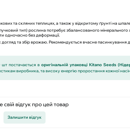
вих та скляних теплицях, а також у відкритому ґрунті на шпалері
пучковий тип) рослина потребує збалансованого мінерального 
ати одночасно без деформації.
 догляд та збір врожаю. Рекомендується вчасне пасинкування 
0 шт постачається в
оригінальній упаковці Kitano Seeds (Ніде
истикам виробника, та високу енергію проростання кожної насі
 свій відгук про цей товар
Залишити відгук