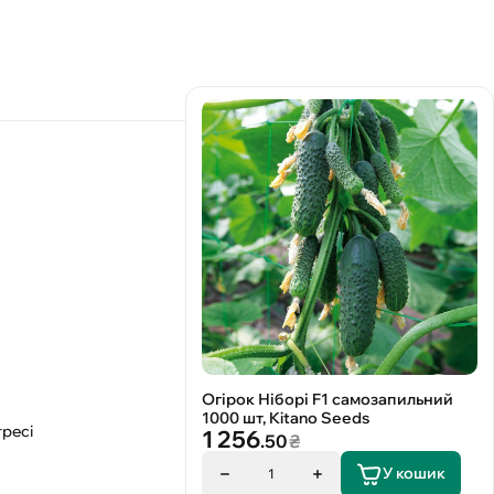
Огірок Ніборі F1 самозапильний
1000 шт, Kitano Seeds
тресі
1 256
.50
₴
У кошик
1