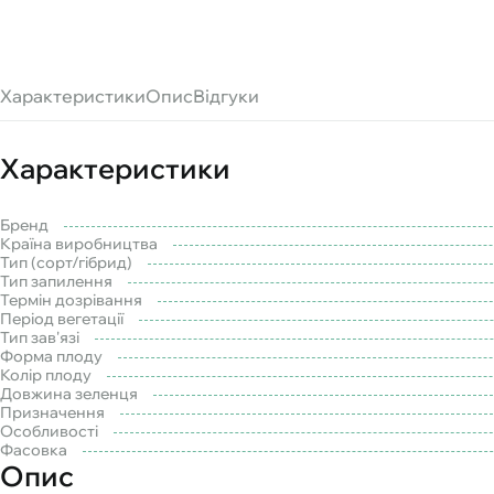
Характеристики
Опис
Відгуки
Характеристики
Бренд
Країна виробництва
Тип (сорт/гібрид)
Тип запилення
Термін дозрівання
Період вегетації
Тип зав'язі
Форма плоду
Колір плоду
Довжина зеленця
Призначення
Особливості
Фасовка
Опис