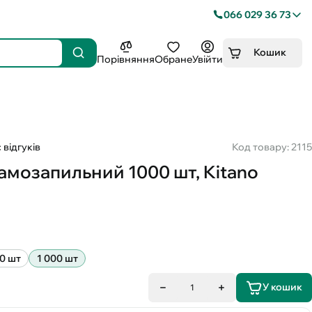
066 029 36 73
Кошик
Порівняння
Обране
Увійти
 відгуків
Код товару: 2115
самозапильний 1000 шт, Kitano
0 шт
1 000 шт
У кошик
1