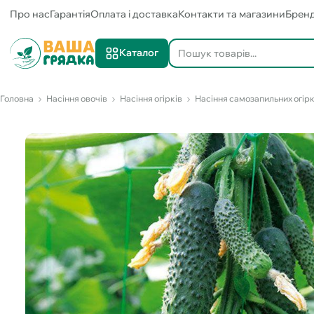
Про нас
Гарантія
Оплата і доставка
Контакти та магазини
Брен
Каталог
Головна
Насіння овочів
Насіння огірків
Насіння самозапильних огірк