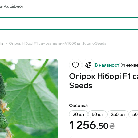
ди
Акції
Блог
ів
Огірок Ніборі F1 самозапильний 1000 шт, Kitano Seeds
В наявності
немає
Огірок Ніборі F1 
Seeds
Фасовка
20 шт
50 шт
250 шт
50
1 256
.50
₴