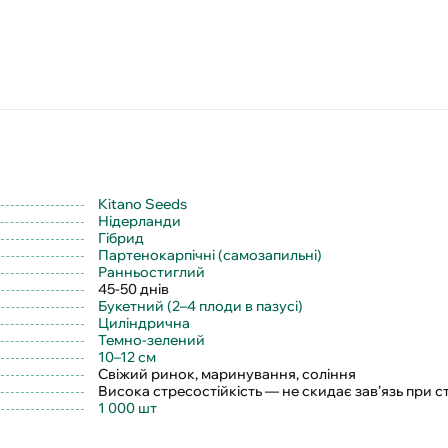
Kitano Seeds
Нідерланди
Гібрид
Партенокарпічні (самозапильні)
Ранньостиглий
45-50 днів
Букетний (2–4 плоди в пазусі)
Циліндрична
Темно-зелений
10–12 см
Свіжий ринок, маринування, соління
Висока стресостійкість — не скидає зав’язь при с
1 000 шт