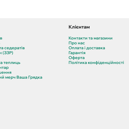
Клієнтам
ів
Контакти та магазини
в
Про нас
та седератів
Оплата і доставка
н (ЗЗР)
Гарантія
Оферта
та теплиць
Політика конфіденційності
нтар
шення
й мерч Ваша Грядка