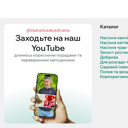
Каталог
@VashaGradkaUkraine
Заходьте на наш
Насіння овоч
Насіння квіті
YouTube
Насіння трав 
Захист росли
ділимось корисними порадами та
Добрива
перевіреними методиками
Для розсади 
Садовий інве
Полив та зро
Корпоративни