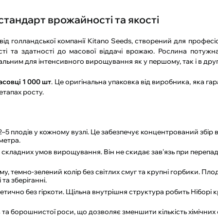
 стандарт врожайності та якості
 голландської компанії Kitano Seeds, створений для професіон
і та здатності до масової віддачі врожаю. Рослина потужн
альним для інтенсивного вирощування як у першому, так і в дру
асовці 1 000 шт
. Це оригінальна упаковка від виробника, яка г
етапах росту.
2–5 плодів у кожному вузлі. Це забезпечує концентрований збір
метра.
о складних умов вирощування. Він не скидає зав'язь при перепа
, темно-зелений колір без світлих смуг та крупні горбики. Пло
та зберіганні.
енетично без гіркоти. Щільна внутрішня структура робить Ніборі
 та борошнистої роси, що дозволяє зменшити кількість хімічних