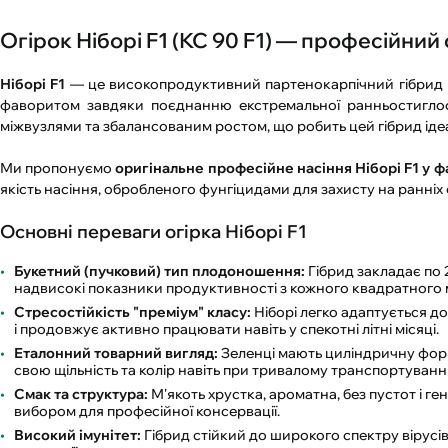
Огірок Ніборі F1 (КС 90 F1) — професійний
Ніборі F1
— це високопродуктивний партенокарпічний гібрид від
фаворитом завдяки поєднанню екстремальної ранньостиглост
міжвузлями та збалансованим ростом, що робить цей гібрид іде
Ми пропонуємо
оригінальне професійне насіння Ніборі F1 у ф
якість насіння, обробленого фунгіцидами для захисту на ранніх 
Основні переваги огірка Ніборі F1
Букетний (пучковий) тип плодоношення:
Гібрид закладає по 
надвисокі показники продуктивності з кожного квадратного 
Стресостійкість "преміум" класу:
Ніборі легко адаптується д
і продовжує активно працювати навіть у спекотні літні місяці.
Еталонний товарний вигляд:
Зеленці мають циліндричну форму
свою щільність та колір навіть при тривалому транспортуванні 
Смак та структура:
М'якоть хрустка, ароматна, без пустот і г
вибором для професійної консервації.
Високий імунітет:
Гібрид стійкий до широкого спектру вірусів