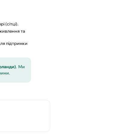
 (сітці).
живлення та
для підтримки
рланди)
. Ми
нини.