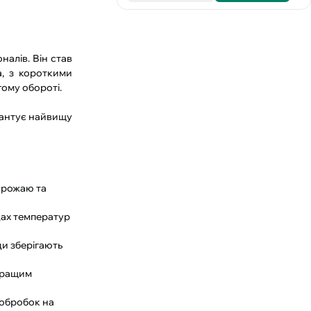
алів. Він став
а, з короткими
гому обороті.
арантує найвищу
 врожаю та
дах температур
ди зберігають
 кращим
 обробок на