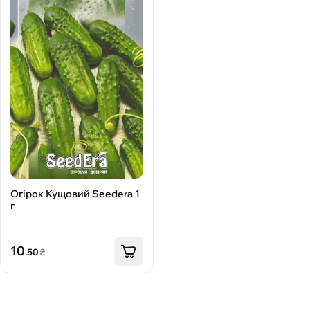
Огірок Кущовий Seedera 1
г
10
.50
₴