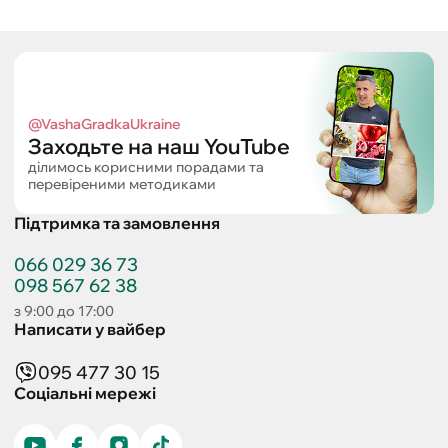
@VashaGradkaUkraine
Заходьте на наш YouTube
ділимось корисними порадами та
перевіреними методиками
Підтримка та замовлення
066 029 36 73
098 567 62 38
з 9:00 до 17:00
Написати у вайбер
095 477 30 15
Соціальні мережі