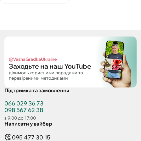
@VashaGradkaUkraine
Заходьте на наш YouTube
ділимось корисними порадами та
перевіреними методиками
Підтримка та замовлення
066 029 36 73
098 567 62 38
з 9:00 до 17:00
Написати у вайбер
095 477 30 15