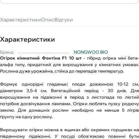
Характеристики
Опис
Відгуки
Характеристики
Бренд
NONGWOO BIO
Огірок кімнатний Фонтіна F1 10 шт
- гібрид огірка міні бета-
альфа типу, придатний для вирощування у кімнатних умовах.
Рослина дуже урожайна, стійка до перепадів температур.
Формує однорідні гладенькі плоди довжиною 10-12 см,
діаметром 3,5-4 см. Вегетаційний період - 30 днів. Для
вирощування на підвіконні в період з листопада по лютий
потрібне досвічування лампами. Огірки люблять пухку родючу
землю. Для домашніх рослин необхідно не менше 5 літрів
ґрунту на одну рослину.
Вирощувати огірки можна в ящиках або окремих горщиках на
південному підвіконні. У посуді обов'язково повинні бути