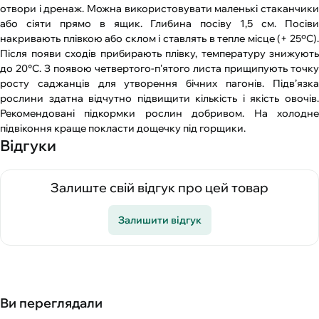
отвори і дренаж. Можна використовувати маленькі стаканчики
або сіяти прямо в ящик. Глибина посіву 1,5 см. Посіви
накривають плівкою або склом і ставлять в тепле місце (+ 25ºС).
Після появи сходів прибирають плівку, температуру знижують
до 20°С. З появою четвертого-п'ятого листа прищипують точку
росту саджанців для утворення бічних пагонів. Підв’язка
рослини здатна відчутно підвищити кількість і якість овочів.
Рекомендовані підкормки рослин добривом. На холодне
підвіконня краще покласти дощечку під горщики.
Відгуки
Залиште свій відгук про цей товар
Залишити відгук
Ви переглядали