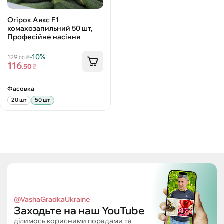
Огірок Аякс F1
комахозапильний 50 шт,
Професійне насіння
-10%
129
₴
.00
116
.50
₴
Фасовка
20 шт
50 шт
@VashaGradkaUkraine
Заходьте на наш YouTube
ділимось корисними порадами та