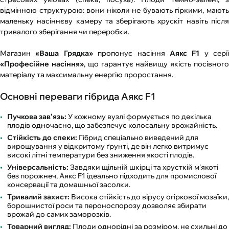
відмінною структурою: вони ніколи не бувають гіркими, мають
маленьку насіннєву камеру та зберігають хрускіт навіть після
тривалого зберігання чи переробки.
Магазин
«Ваша Грядка»
пропонує насіння
Аякс F1
у серії
«Професійне насіння»
, що гарантує найвищу якість посівног
матеріалу та максимальну енергію проростання.
Основні переваги гібрида Аякс F1
Пучкова зав’язь:
У кожному вузлі формується по декілька
плодів одночасно, що забезпечує колосальну врожайність.
Стійкість до спеки:
Гібрид спеціально виведений для
вирощування у відкритому ґрунті, де він легко витримує
високі літні температури без зниження якості плодів.
Універсальність:
Завдяки щільній шкірці та хрусткій м'якоті
без порожнеч, Аякс F1 ідеально підходить для промислової
консервації та домашньої засолки.
Тривалий захист:
Висока стійкість до вірусу огіркової мозаїки,
борошнистої роси та пероноспорозу дозволяє збирати
врожай до самих заморозків.
Товарний вигляд:
Плоди однорідні за розміром, не схильні до