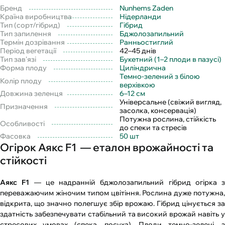
Бренд
Nunhems Zaden
Країна виробництва
Нідерланди
Тип (сорт/гібрид)
Гібрид
Тип запилення
Бджолозапильний
Термін дозрівання
Ранньостиглий
Період вегетації
42–45 днів
Тип зав'язі
Букетний (1–2 плоди в пазусі)
Форма плоду
Циліндрична
Темно-зелений з білою
Колір плоду
верхівкою
Довжина зеленця
6–12 см
Універсальне (свіжий вигляд,
Призначення
засолка, консервація)
Потужна рослина, стійкість
Особливості
до спеки та стресів
Фасовка
50 шт
Огірок Аякс F1 — еталон врожайності та
стійкості
Аякс F1
— це надранній бджолозапильний гібрид огірка з
переважаючим жіночим типом цвітіння. Рослина дуже потужна,
відкрита, що значно полегшує збір врожаю. Гібрид цінується за
здатність забезпечувати стабільний та високий врожай навіть у
стресових умовах (спека, посуха). Плоди темно-зелені, з