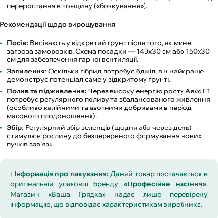
переростання в товщину («бочкування»).
Рекомендації щодо вирощування
Посів:
Висівають у відкритий ґрунт після того, як мине
загроза заморозків. Схема посадки — 140х30 см або 150х30
см для забезпечення гарної вентиляції.
Запилення:
Оскільки гібрид потребує бджіл, він найкраще
демонструє потенціал саме у відкритому ґрунті.
Полив та підживлення:
Через високу енергію росту Аякс F1
потребує регулярного поливу та збалансованого живлення
(особливо калійними та азотними добривами в період
масового плодоношення).
Збір:
Регулярний збір зеленців (щодня або через день)
стимулює рослину до безперервного формування нових
пучків зав’язі.
ℹ️
Інформація про пакування:
Даний товар постачається в
оригінальній упаковці бренду
«Професійне насіння»
.
Магазин «Ваша Грядка» надає лише перевірену
інформацію, що відповідає характеристикам виробника.