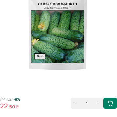
24
-8%
.50
₴
1
22
.50
₴