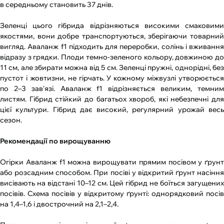
в середньому становить 37 днів.
Зеленці цього гібрида відрізняються високими смаковими
якостями, вони добре транспортуються, зберігаючи товарний
вигляд. Аваланж f1 підходить для переробки, солінь і вживання
відразу з грядки. Плоди темно-зеленого кольору, довжиною до
11 см, але збирати можна від 5 см. Зеленці пружні, однорідні, без
пустот і жовтизни, не гірчать. У кожному міжвузлі утворюється
по 2–3 зав'язі. Аваланж f1 відрізняється великим, темним
листям. Гібрид стійкий до багатьох хвороб, які небезпечні для
цієї культури. Гібрид дає високий, регулярний урожай весь
сезон.
Рекомендації по вирощуванню
Огірки Аваланж f1 можна вирощувати прямим посівом у ґрунт
або розсадним способом. При посіві у відкритий ґрунт насіння
висівають на відстані 10–12 см. Цей гібрид не боїться загущених
посівів. Схема посівів у відкритому ґрунті: однорядковий посів
на 1,4–1,6 і двострочний на 2,1–2,4.