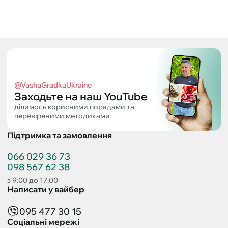
@VashaGradkaUkraine
Заходьте на наш YouTube
ділимось корисними порадами та
перевіреними методиками
Підтримка та замовлення
066 029 36 73
098 567 62 38
з 9:00 до 17:00
Написати у вайбер
095 477 30 15
Соціальні мережі