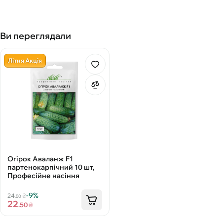
Ви переглядали
Літня Акція
Огірок Аваланж F1
партенокарпічний 10 шт,
Професійне насіння
-9%
24
₴
.50
22
.50
₴