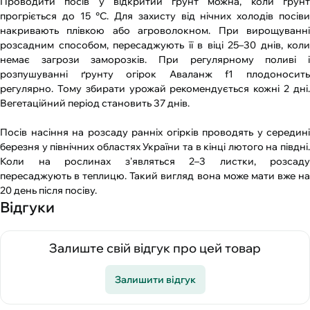
Проводити посів у відкритий ґрунт можна, коли ґрунт
прогріється до 15 °С. Для захисту від нічних холодів посіви
накривають плівкою або агроволокном. При вирощуванні
розсадним способом, пересаджують її в віці 25–30 днів, коли
немає загрози заморозків. При регулярному поливі і
розпушуванні ґрунту огірок Аваланж f1 плодоносить
регулярно. Тому збирати урожай рекомендується кожні 2 дні.
Вегетаційний період становить 37 днів.
Посів насіння на розсаду ранніх огірків проводять у середині
березня у північних областях України та в кінці лютого на півдні.
Коли на рослинах з'являться 2–3 листки, розсаду
пересаджують в теплицю. Такий вигляд вона може мати вже на
20 день після посіву.
Відгуки
Залиште свій відгук про цей товар
Залишити відгук