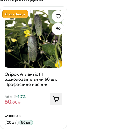
Літня Акція
Огірок Атлантіс F1
бджолозапильний 50 шт,
Професійне насіння
-10%
66
₴
.50
60
.00
₴
Фасовка
20 шт
50 шт