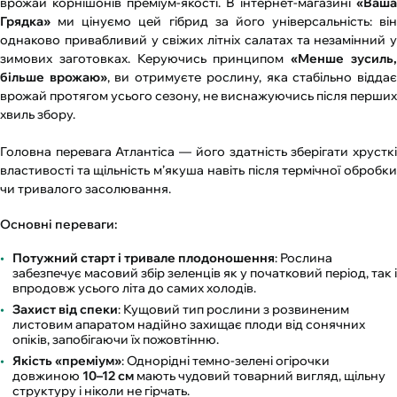
врожай корнішонів преміум-якості. В інтернет-магазині
«Ваша
Грядка»
ми цінуємо цей гібрид за його універсальність: він
однаково привабливий у свіжих літніх салатах та незамінний у
зимових заготовках. Керуючись принципом
«Менше зусиль
більше врожаю»
, ви отримуєте рослину, яка стабільно відда
врожай протягом усього сезону, не виснажуючись після перших
хвиль збору.
Головна перевага Атлантіса — його здатність зберігати хрусткі
властивості та щільність м’якуша навіть після термічної обробки
чи тривалого засолювання.
Основні переваги:
Потужний старт і тривале плодоношення
: Рослина
забезпечує масовий збір зеленців як у початковий період, так і
впродовж усього літа до самих холодів.
Захист від спеки
: Кущовий тип рослини з розвиненим
листовим апаратом надійно захищає плоди від сонячних
опіків, запобігаючи їх пожовтінню.
Якість «преміум»
: Однорідні темно-зелені огірочки
довжиною
10–12 см
мають чудовий товарний вигляд, щільну
структуру і ніколи не гірчать.