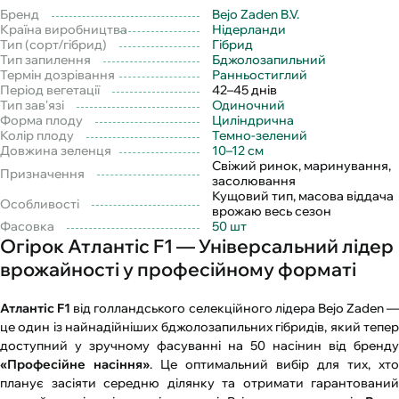
Бренд
Bejo Zaden B.V.
Країна виробництва
Нідерланди
Тип (сорт/гібрид)
Гібрид
Тип запилення
Бджолозапильний
Термін дозрівання
Ранньостиглий
Період вегетації
42–45 днів
Тип зав'язі
Одиночний
Форма плоду
Циліндрична
Колір плоду
Темно-зелений
Довжина зеленця
10–12 см
Свіжий ринок, маринування,
Призначення
засолювання
Кущовий тип, масова віддача
Особливості
врожаю весь сезон
Фасовка
50 шт
Огірок Атлантіс F1 — Універсальний лідер
врожайності у професійному форматі
Атлантіс F1
від голландського селекційного лідера Bejo Zaden —
це один із найнадійніших бджолозапильних гібридів, який тепер
доступний у зручному фасуванні на 50 насінин від бренду
«Професійне насіння»
. Це оптимальний вибір для тих, хто
планує засіяти середню ділянку та отримати гарантований