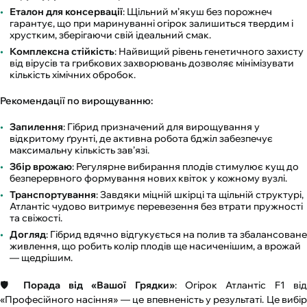
Еталон для консервації
: Щільний м’якуш без порожнеч
гарантує, що при маринуванні огірок залишиться твердим і
хрустким, зберігаючи свій ідеальний смак.
Комплексна стійкість
: Найвищий рівень генетичного захисту
від вірусів та грибкових захворювань дозволяє мінімізувати
кількість хімічних обробок.
Рекомендації по вирощуванню:
Запилення
: Гібрид призначений для вирощування у
відкритому ґрунті, де активна робота бджіл забезпечує
максимальну кількість зав’язі.
Збір врожаю
: Регулярне вибирання плодів стимулює кущ до
безперервного формування нових квіток у кожному вузлі.
Транспортування
: Завдяки міцній шкірці та щільній структурі,
Атлантіс чудово витримує перевезення без втрати пружності
та свіжості.
Догляд
: Гібрид вдячно відгукується на полив та збалансоване
живлення, що робить колір плодів ще насиченішим, а врожай
— щедрішим.
🛡️
Порада від «Вашої Грядки»
: Огірок Атлантіс F1 ві
«Професійного насіння» — це впевненість у результаті. Це вибір