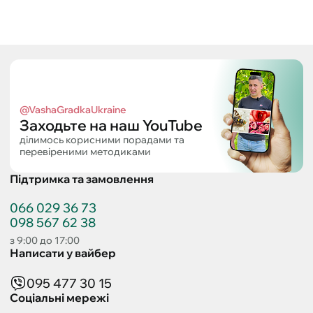
@VashaGradkaUkraine
Заходьте на наш YouTube
ділимось корисними порадами та
перевіреними методиками
Підтримка та замовлення
066 029 36 73
098 567 62 38
з 9:00 до 17:00
Написати у вайбер
095 477 30 15
Соціальні мережі