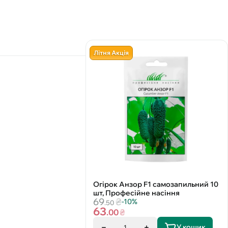
Літня Акція
Огірок Анзор F1 самозапильний 10
шт, Професійне насіння
69
₴
-10%
.50
63
.00
₴
У кошик
1