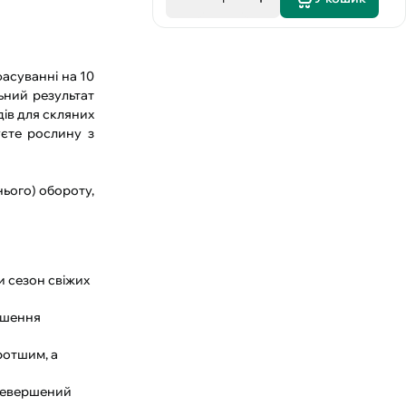
асуванні на 10
льний результат
дів для скляних
уєте рослину з
нього) обороту,
и сезон свіжих
ношення
ротшим, а
еревершений