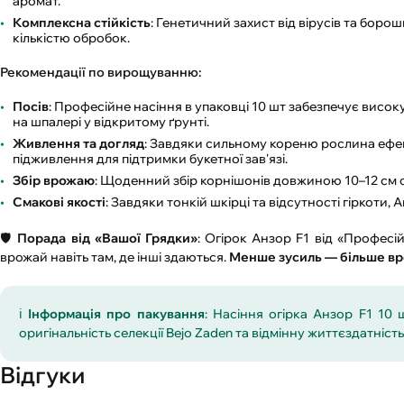
аромат.
Комплексна стійкість
: Генетичний захист від вірусів та бор
кількістю обробок.
Рекомендації по вирощуванню:
Посів
: Професійне насіння в упаковці 10 шт забезпечує висо
на шпалері у відкритому ґрунті.
Живлення та догляд
: Завдяки сильному кореню рослина ефе
підживлення для підтримки букетної зав'язі.
Збір врожаю
: Щоденний збір корнішонів довжиною 10–12 см 
Смакові якості
: Завдяки тонкій шкірці та відсутності гіркоти
🛡️
Порада від «Вашої Грядки»
: Огірок Анзор F1 від «Професій
врожай навіть там, де інші здаються.
Менше зусиль — більше в
ℹ️
Інформація про пакування
: Насіння огірка Анзор F1 10
оригінальність селекції Bejo Zaden та відмінну життєздатніст
Відгуки