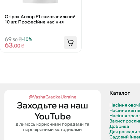
Огірок Анзор F1 самозапильний
10 шт, Професійне насіння
69
₴
-10%
.50
63
.00
₴
Каталог
@VashaGradkaUkraine
Заходьте на наш
Насіння овоч
Насіння квіті
YouTube
Насіння трав 
Захист росли
ділимось корисними порадами та
Добрива
перевіреними методиками
Для розсади 
Садовий інве