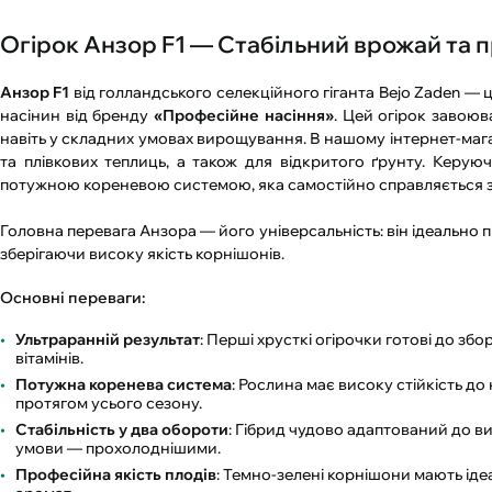
Огірок Анзор F1 — Стабільний врожай та пр
Анзор F1
від голландського селекційного гіганта Bejo Zaden —
насінин від бренду
«Професійне насіння»
. Цей огірок завоюв
навіть у складних умовах вирощування. В нашому інтернет-мага
та плівкових теплиць, а також для відкритого ґрунту. Керу
потужною кореневою системою, яка самостійно справляється зі
Головна перевага Анзора — його універсальність: він ідеально п
зберігаючи високу якість корнішонів.
Основні переваги:
Ультраранній результат
: Перші хрусткі огірочки готові до з
вітамінів.
Потужна коренева система
: Рослина має високу стійкість д
протягом усього сезону.
Стабільність у два обороти
: Гібрид чудово адаптований до ви
умови — прохолоднішими.
Професійна якість плодів
: Темно-зелені корнішони мають ід