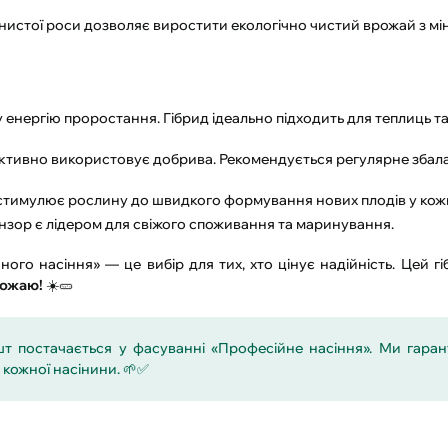
ошнистої роси дозволяє виростити екологічно чистий врожай з м
ку енергію проростання. Гібрид ідеально підходить для теплиць 
ктивно використовує добрива. Рекомендується регулярне зба
стимулює рослину до швидкого формування нових плодів у кожн
, Анзор є лідером для свіжого споживання та маринування.
ного насіння» — це вибір для тих, хто цінує надійність. Цей г
рожаю!
☀️🥒
 шт постачається у фасуванні «Професійне насіння». Ми гара
ь кожної насінини. 🌱✅