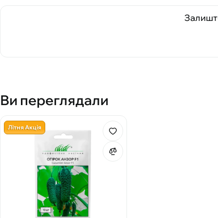
Залиште
Ви переглядали
Літня Акція