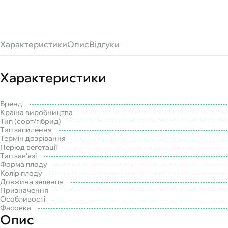
Характеристики
Опис
Відгуки
Характеристики
Бренд
Країна виробництва
Тип (сорт/гібрид)
Тип запилення
Термін дозрівання
Період вегетації
Тип зав'язі
Форма плоду
Колір плоду
Довжина зеленця
Призначення
Особливості
Фасовка
Опис