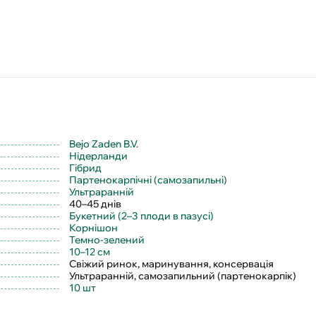
Bejo Zaden B.V.
Нідерланди
Гібрид
Партенокарпічні (самозапильні)
Ультраранній
40–45 днів
Букетний (2–3 плоди в пазусі)
Корнішон
Темно-зелений
10–12 см
Свіжий ринок, маринування, консервація
Ультраранній, самозапильний (партенокарпік)
10 шт