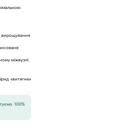
інімальною
та вирощування
лансоване
ому міжвузлі.
ібрид «витягне»
нтуємо 100%