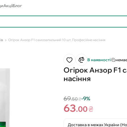
ди
Акції
Блог
ів
Огірок Анзор F1 самозапильний 10 шт, Професійне насіння
В наявності
немає
Огірок Анзор F1 
насіння
69
-9%
.50
₴
63
.00
₴
Доставка в межах України (Н