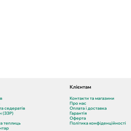
Клієнтам
ів
Контакти та магазини
в
Про нас
та седератів
Оплата і доставка
н (ЗЗР)
Гарантія
Оферта
та теплиць
Політика конфіденційності
нтар