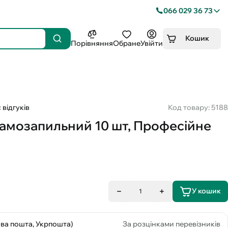
066 029 36 73
Кошик
Порівняння
Обране
Увійти
 відгуків
Код товару: 5188
самозапильний 10 шт, Професійне
У кошик
1
ова пошта, Укрпошта)
За розцінками перевізників