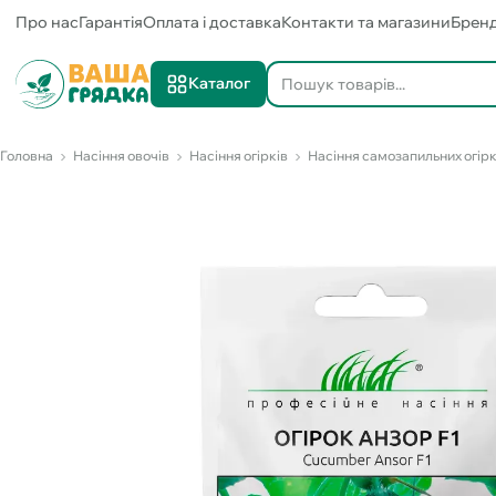
Про нас
Гарантія
Оплата і доставка
Контакти та магазини
Брен
Каталог
Головна
Насіння овочів
Насіння огірків
Насіння самозапильних огірк