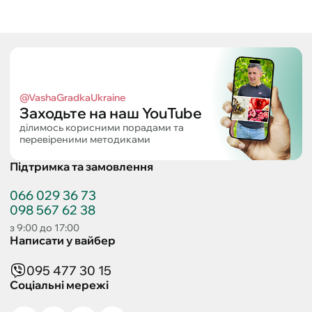
@VashaGradkaUkraine
Заходьте на наш YouTube
ділимось корисними порадами та
перевіреними методиками
Підтримка та замовлення
066 029 36 73
098 567 62 38
з 9:00 до 17:00
Написати у вайбер
095 477 30 15
Соціальні мережі