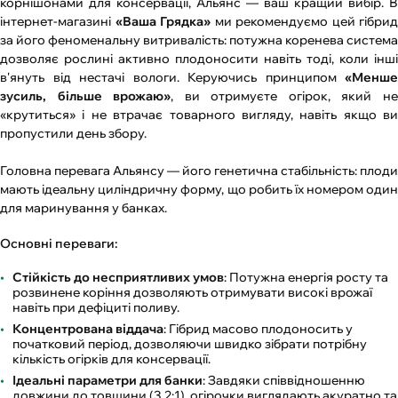
корнішонами для консервації, Альянс — ваш кращий вибір. В
інтернет-магазині
«Ваша Грядка»
ми рекомендуємо цей гібрид
за його феноменальну витривалість: потужна коренева система
дозволяє рослині активно плодоносити навіть тоді, коли інші
в'януть від нестачі вологи. Керуючись принципом
«Менше
зусиль, більше врожаю»
, ви отримуєте огірок, який н
«крутиться» і не втрачає товарного вигляду, навіть якщо ви
пропустили день збору.
Головна перевага Альянсу — його генетична стабільність: плоди
мають ідеальну циліндричну форму, що робить їх номером один
для маринування у банках.
Основні переваги:
Стійкість до несприятливих умов
: Потужна енергія росту та
розвинене коріння дозволяють отримувати високі врожаї
навіть при дефіциті поливу.
Концентрована віддача
: Гібрид масово плодоносить у
початковий період, дозволяючи швидко зібрати потрібну
кількість огірків для консервації.
Ідеальні параметри для банки
: Завдяки співвідношенню
довжини до товщини (3,2:1), огірочки виглядають акуратно та