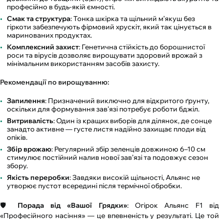
професійно в будь-якій ємності.
Смак та структура
: Тонка шкірка та щільний м’якуш без
гіркоти забезпечують фірмовий хрускіт, який так цінується в
маринованих продуктах.
Комплексний захист
: Генетична стійкість до борошнистої
роси та вірусів дозволяє вирощувати здоровий врожай з
мінімальним використанням засобів захисту.
Рекомендації по вирощуванню:
Запилення
: Призначений виключно для відкритого ґрунту,
оскільки для формування зав'язі потребує роботи бджіл.
Витривалість
: Один із кращих виборів для ділянок, де сонце
занадто активне — густе листя надійно захищає плоди від
опіків.
Збір врожаю
: Регулярний збір зеленців довжиною 6–10 см
стимулює постійний налив нової зав’язі та подовжує сезон
збору.
Якість переробки
: Завдяки високій щільності, Альянс не
утворює пустот всередині після термічної обробки.
🛡️
Порада від «Вашої Грядки»
: Огірок Альянс F1 ві
«Професійного насіння» — це впевненість у результаті. Це той