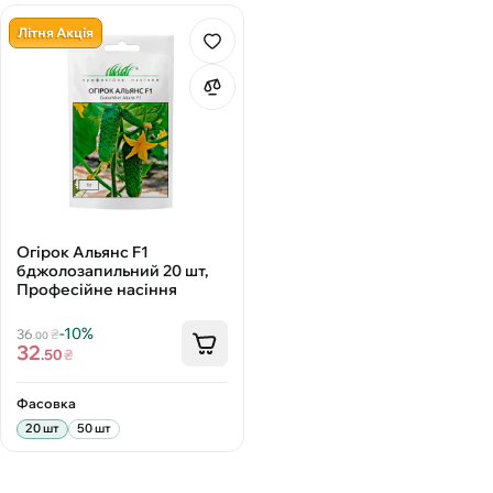
Літня Акція
Огірок Альянс F1
бджолозапильний 20 шт,
Професійне насіння
-10%
36
₴
.00
32
.50
₴
Фасовка
20 шт
50 шт