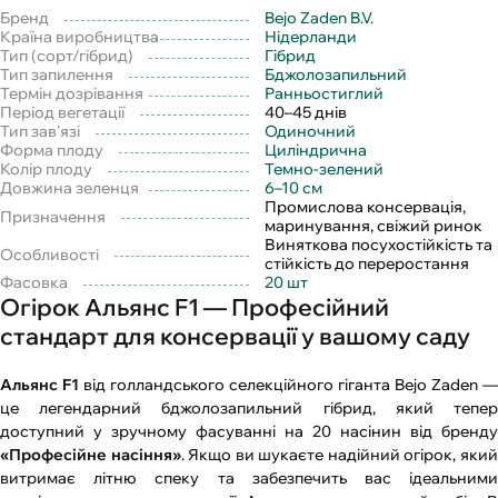
Бренд
Bejo Zaden B.V.
Країна виробництва
Нідерланди
Тип (сорт/гібрид)
Гібрид
Тип запилення
Бджолозапильний
Термін дозрівання
Ранньостиглий
Період вегетації
40–45 днів
Тип зав'язі
Одиночний
Форма плоду
Циліндрична
Колір плоду
Темно-зелений
Довжина зеленця
6–10 см
Промислова консервація,
Призначення
маринування, свіжий ринок
Виняткова посухостійкість та
Особливості
стійкість до переростання
Фасовка
20 шт
Огірок Альянс F1 — Професійний
стандарт для консервації у вашому саду
Альянс F1
від голландського селекційного гіганта Bejo Zaden —
це легендарний бджолозапильний гібрид, який тепер
доступний у зручному фасуванні на 20 насінин від бренду
«Професійне насіння»
. Якщо ви шукаєте надійний огірок, яки
витримає літню спеку та забезпечить вас ідеальними