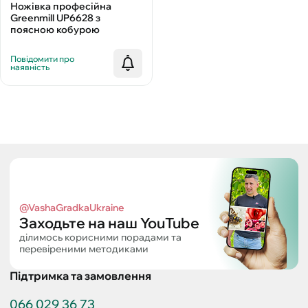
Ножівка професійна
Greenmill UP6628 з
поясною кобурою
Повідомити про
наявність
@VashaGradkaUkraine
Заходьте на наш YouTube
ділимось корисними порадами та
перевіреними методиками
Підтримка та замовлення
066 029 36 73