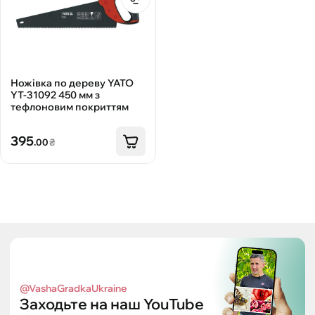
Ножівка по дереву YATO
YT-31092 450 мм з
тефлоновим покриттям
395
.00
₴
@VashaGradkaUkraine
Заходьте на наш YouTube