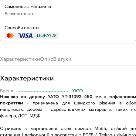
Самовивіз з магазинів
Безкоштовно
Способи оплати
Характеристики
Опис
Відгуки
Характеристики
Бренд
YATO
Ножівка по дереву YATO YT-31092 450 мм з тефлоновим
покриттям
- призначена для швидкого різання в обох
напрямках, дерева і деревоподібних матеріалів, таких як
фанера, ДСП, МДФ.
Стрижень з марганцевої сталі символ Mn65, стійкий до
стирання і деформації, з покриттям з PTFE / Тефлон хімічного