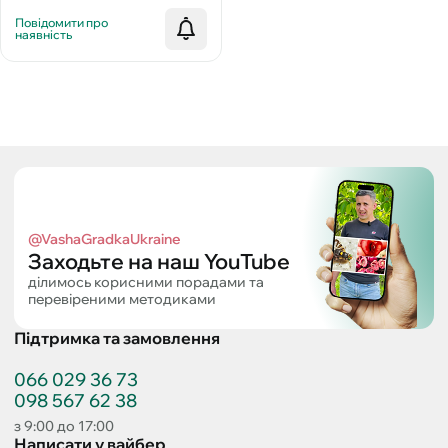
Повідомити про
наявність
@VashaGradkaUkraine
Заходьте на наш YouTube
ділимось корисними порадами та
перевіреними методиками
Підтримка та замовлення
066 029 36 73
098 567 62 38
з 9:00 до 17:00
Написати у вайбер