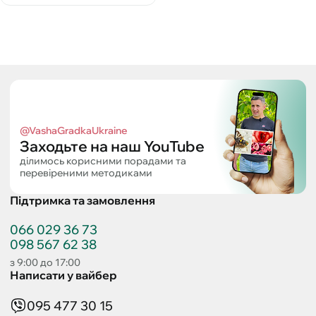
@VashaGradkaUkraine
Заходьте на наш YouTube
ділимось корисними порадами та
перевіреними методиками
Підтримка та замовлення
066 029 36 73
098 567 62 38
з 9:00 до 17:00
Написати у вайбер
095 477 30 15