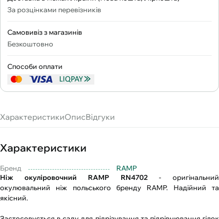
За розцінками перевізників
Самовивіз з магазинів
Безкоштовно
Способи оплати
Характеристики
Опис
Відгуки
Характеристики
Бренд
RAMP
Ніж окуліровочний RAMP RN4702
- оригінальни
окулювальний ніж польського бренду RAMP. Надійний та
якісний.
Застосовується в саду для підрізування та підрівнювання гілок