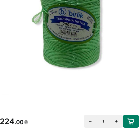
224
.00
₴
1