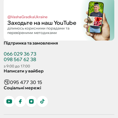
@VashaGradkaUkraine
Заходьте на наш YouTube
ділимось корисними порадами та
перевіреними методиками
Підтримка та замовлення
066 029 36 73
098 567 62 38
з 9:00 до 17:00
Написати у вайбер
095 477 30 15
Соціальні мережі