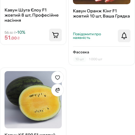
Кавун Шуга Єлоу F1
Кавун Оранж Кінг F1
жовтий 8 шт, Професійне
жовтий 10 шт, Ваша Грядка
насіння
-10%
56
₴
.50
Повідомити про
51
наявність
.00
₴
Фасовка
10 шт
1 000 шт