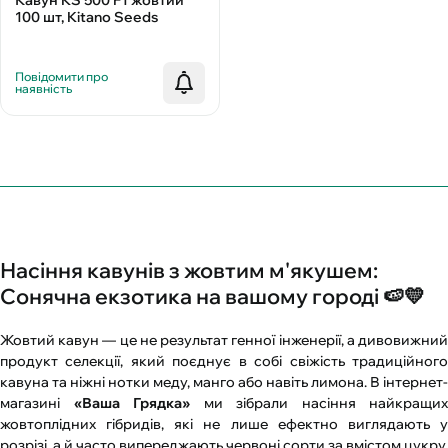
Кавун KS 500 F1 жовтий
100 шт, Kitano Seeds
Повідомити про
наявність
Насіння кавунів з жовтим м'якушем:
Сонячна екзотика на вашому городі 🍉💛
Жовтий кавун — це не результат генної інженерії, а дивовижний
продукт селекції, який поєднує в собі свіжість традиційного
кавуна та ніжні нотки меду, манго або навіть лимона. В інтернет-
магазині
«Ваша Грядка»
ми зібрали насіння найкращих
жовтоплідних гібридів, які не лише ефектно виглядають у
розрізі, а й часто випереджають червоні сорти за вмістом цукру.