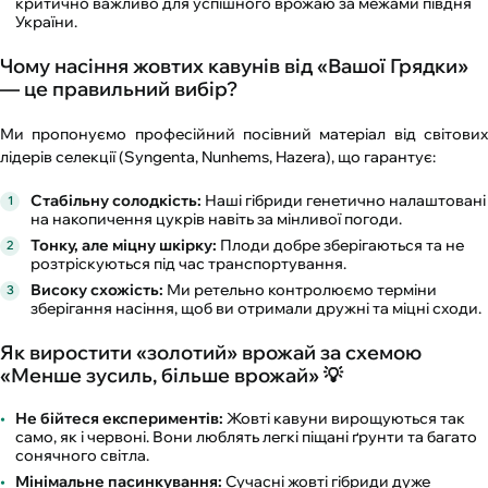
критично важливо для успішного врожаю за межами півдня
України.
Чому насіння жовтих кавунів від «Вашої Грядки»
— це правильний вибір?
Ми пропонуємо професійний посівний матеріал від світових
лідерів селекції (Syngenta, Nunhems, Hazera), що гарантує:
Стабільну солодкість:
Наші гібриди генетично налаштовані
на накопичення цукрів навіть за мінливої погоди.
Тонку, але міцну шкірку:
Плоди добре зберігаються та не
розтріскуються під час транспортування.
Високу схожість:
Ми ретельно контролюємо терміни
зберігання насіння, щоб ви отримали дружні та міцні сходи.
Як виростити «золотий» врожай за схемою
«Менше зусиль, більше врожай» 💡
Не бійтеся експериментів:
Жовті кавуни вирощуються так
само, як і червоні. Вони люблять легкі піщані ґрунти та багато
сонячного світла.
Мінімальне пасинкування:
Сучасні жовті гібриди дуже