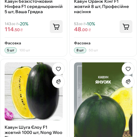
Кавун безкісточковий
Кавун Оранж Кінг F1
Нінфеа F1 середньоранній
жовтий 8 шт, Професійне
5 шт, Ваша Грядка
насіння
-20%
-10%
143
₴
53
₴
.00
.00
114
48
.50
₴
.00
₴
Фасовка
Фасовка
5 шт
100 шт
8 шт
50 шт
Кавун Шуга Єлоу F1
жовтий 1000 шт, Nong Woo