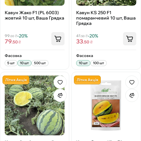
Кавун Жако F1 (PL 6003)
Кавун KS 250 F1
жовтий 10 шт, Ваша Грядка
помаранчевий 10 шт, Ваша
Грядка
-20%
-20%
99
₴
41
₴
.00
.50
79
33
.50
₴
.50
₴
Фасовка
Фасовка
5 шт
10 шт
500 шт
10 шт
100 шт
Літня Акція
Літня Акція