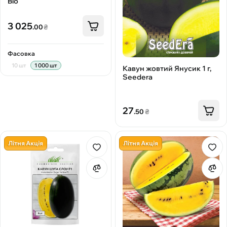
Bio
3 025
.00
₴
Фасовка
10 шт
1 000 шт
Кавун жовтий Янусик 1 г,
Seedera
27
.50
₴
Літня Акція
Літня Акція