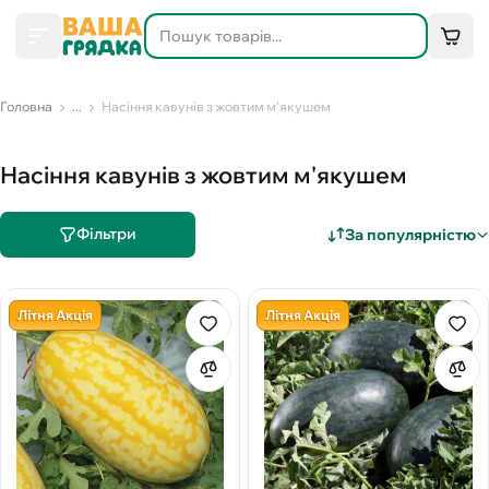
Головна
...
Насіння кавунів з жовтим м'якушем
Насіння кавунів з жовтим м'якушем
Фільтри
За популярністю
Літня Акція
Літня Акція