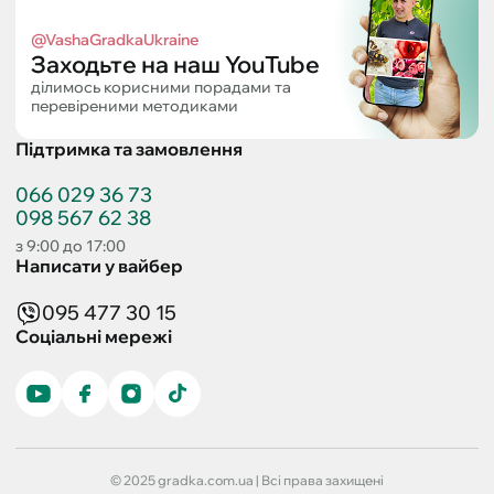
@VashaGradkaUkraine
Заходьте на наш YouTube
ділимось корисними порадами та
перевіреними методиками
Підтримка та замовлення
066 029 36 73
098 567 62 38
з 9:00 до 17:00
Написати у вайбер
095 477 30 15
Соціальні мережі
© 2025 gradka.com.ua | Всі права захищені