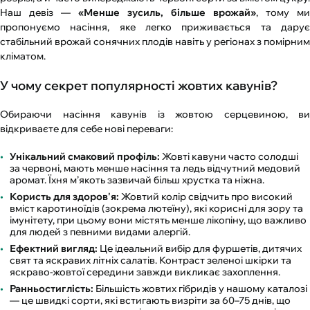
Наш девіз —
«Менше зусиль, більше врожай»
, тому ми
пропонуємо насіння, яке легко приживається та дарує
стабільний врожай сонячних плодів навіть у регіонах з помірним
кліматом.
У чому секрет популярності жовтих кавунів?
Обираючи насіння кавунів із жовтою серцевиною, ви
відкриваєте для себе нові переваги:
Унікальний смаковий профіль:
Жовті кавуни часто солодші
за червоні, мають менше насіння та ледь відчутний медовий
аромат. Їхня м’якоть зазвичай більш хрустка та ніжна.
Користь для здоров'я:
Жовтий колір свідчить про високий
вміст каротиноїдів (зокрема лютеїну), які корисні для зору та
імунітету, при цьому вони містять менше лікопіну, що важливо
для людей з певними видами алергій.
Ефектний вигляд:
Це ідеальний вибір для фуршетів, дитячих
свят та яскравих літніх салатів. Контраст зеленоі шкірки та
яскраво-жовтої середини завжди викликає захоплення.
Ранньостиглість:
Більшість жовтих гібридів у нашому каталозі
— це швидкі сорти, які встигають визріти за 60–75 днів, що